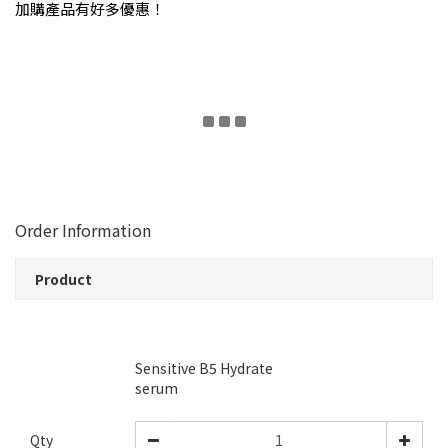
加購產品有好多優惠！
Order Information
Product
Sensitive B5 Hydrate
serum
Qty