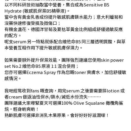
以不同科研技術抽取當中營養，集合成為
Sensitive B5
Hydrate (
敏感肌保濕
B5
精華液
)
。
當中含有黃金乳香成份提升敏感肌膚鎖水能力；意大利蠟菊和
沒藥快速修復受損及微傷口；
有機金盞花、德國洋甘菊及夏枯草黃金比例組成舒緩過敏反應
的配方。
呢支
serum
另一特點就係配合維他命
B5
同三層透明質酸，與草
本營養互相作用下提升敏感肌膚保濕力。
如果需要額外提升保濕效能，團隊強烈建議您使用
skin power
set No.2
維他命
B5
原液
1:1
混合使用；
您亦可選擇
Eczema Spray
作為您嘅
toner
爽膚水，加倍舒緩敏
感情況。
我哋經常收到
fans
嘅查詢，用完
serum
之後要需要搽
lotion
或
者
cream
做返油性保水
/
鎖水
/
減低水份流失⋯⋯⋯
團隊建議大家嚟緊夏天可選擇
100% Olive Squalane
橄欖角鯊
烷，輕身啲爽啲！
熟齡肌膚可選擇非洲乳木果原果，會好好好好滋潤㗎！