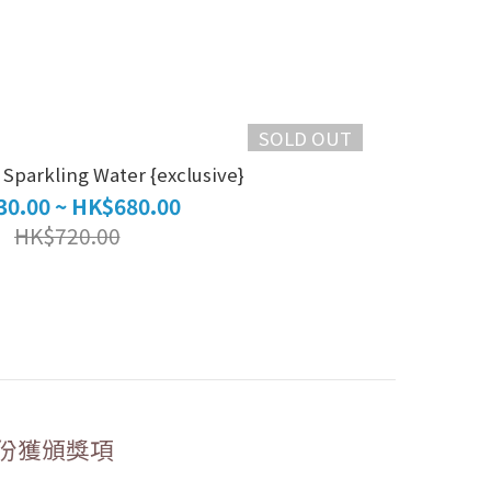
SOLD OUT
Sparkling Water {exclusive}
0.00 ~ HK$680.00
HK$720.00
份獲頒獎項