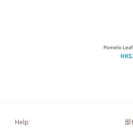
Pomelo Leaf 
HK$3
Help
部