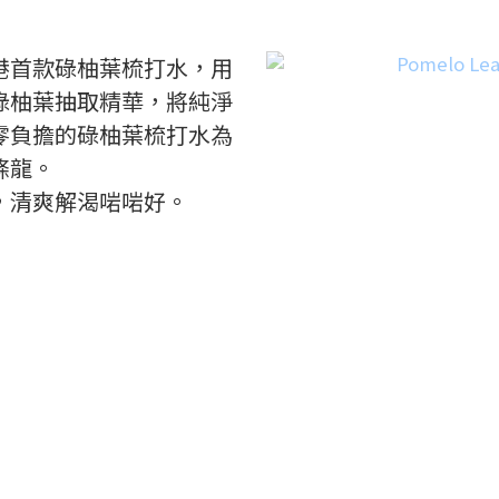
港首款碌柚葉梳打水，用
碌柚葉抽取精華，將純淨
零負擔的碌柚葉梳打水為
條龍。
，清爽解渴啱啱好。