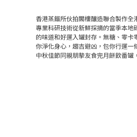
香港蒸餾所伙拍閣樓釀造聯合製作全
專業科研技術從新鮮採摘的當季本地
的味道和好運入罐封存。無糖、零卡
你淨化身心，趨吉避凶，包你行運一
中秋佳節同親朋摰友食完月餅飲番罐