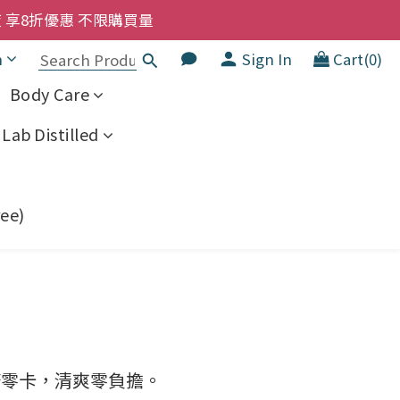
洗髮液 享8折優惠 不限購買量
洗髮液 享8折優惠 不限購買量
h
Sign In
Cart(0)
大家一齊抵 !!
Body Care
  幼兒適用
Lab Distilled
洗髮液 享8折優惠 不限購買量
ree)
糖零卡，清爽零負擔。