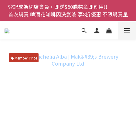
登記成為網店會員，即送$50購物金即刻用!!                 
登記成為網店會員，即送$50購物金即刻用!!                 
首次購買 啤酒花咖啡因洗髮液 享8折優惠 不限購買量
首次購買 啤酒花咖啡因洗髮液 享8折優惠 不限購買量
網店會員一年內累積消費 $4500 即刻變身 VIP 全年正
價貨 85 折，幫朋友買大家一齊抵 !!
今期優惠!! 濕疹救星 濕疹專用噴霧 買一枝送一件 50克
裝 濕疹舒敏膏   幼兒適用
Member Price
登記成為網店會員，即送$50購物金即刻用!!                 
首次購買 啤酒花咖啡因洗髮液 享8折優惠 不限購買量