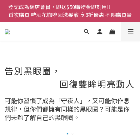
登記成為網店會員，即送$50購物金即刻用!!                 
首次購買 啤酒花咖啡因洗髮液 享8折優惠 不限購買量
首次購買 啤酒花咖啡因洗髮液 享8折優惠 不限購買量
網店會員一年內累積消費 $4500 即刻變身 VIP 全年正
價貨 85 折，幫朋友買大家一齊抵 !!
今期優惠!! 濕疹救星 濕疹專用噴霧 買一枝送一件 50克
裝 濕疹舒敏膏   幼兒適用
登記成為網店會員，即送$50購物金即刻用!!                 
告別黑眼圈，
首次購買 啤酒花咖啡因洗髮液 享8折優惠 不限購買量
回復雙眸明亮動人
可能你習慣了成為「守夜人」，又可能你作息
規律，但你們都擁有同樣的黑眼圈？可能
是你
們未夠了解自己的黑眼圈。