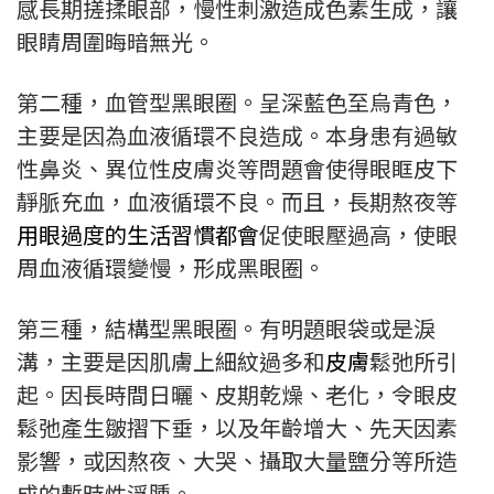
感長期搓揉眼部，慢性刺激造成色素生成，讓
眼睛周圍晦暗無光。
第二種，血管型黑眼圈。呈深藍色至烏青色，
主要是因為血液循環不良造成。本身患有過敏
性鼻炎、異位性皮膚炎等問題會使得眼眶皮下
靜脈充血，血液循環不良。而且，長期熬夜等
用眼過度的生活習慣都會
促使眼壓過高，使眼
周血液循環變慢，形成黑眼圈。
第三種，結構型黑眼圈。有明題眼袋或是淚
溝，主要是因肌膚上細紋過多和
皮膚
鬆弛所引
起。因長時間日曬、皮期乾燥、老化，令眼皮
鬆弛產生皺摺下垂，以及年齡增大、先天因素
影響，或因熬夜、大哭、攝取大量鹽分等所造
成的暫時性浮腫。