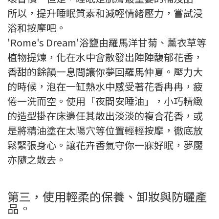
所以，提升睡眠質素和減輕情緒壓力，嘗試浸
浴和按摩吧。
'Rome's Dream'浴鹽由羅馬洋甘菊、薰衣草等
植物提煉，化在水中會散發出陣陣馥郁花香，
香甜的餘韻一息間讓你夢回羅馬仲夏。壓力大
的時候，泡在一缸熱水中感受著花香冉冉，疲
倦一洗而空。使用「夜間安睡油」，小巧精緻
的造型掛在床邊任其散出淡淡的複合花香，或
是將精油塗在太陽穴等位置輕輕按摩，徹底放
鬆緊張身心。讓花卉香氣守你一寐好眠，夢魘
亦隨之散去。
第三，使用輕柔的保養、卸妝與防曬產
品。