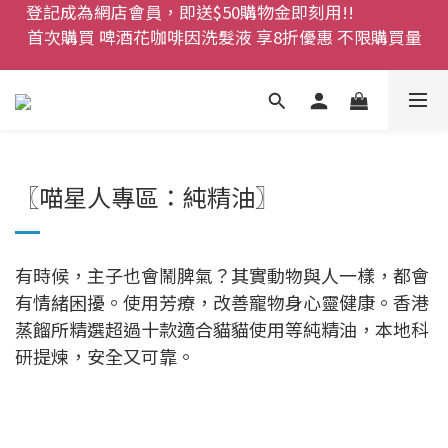
首次購買 啤酒花咖啡因洗髮液 享8折優惠 不限購買量
登記成為網店會員，即送$50購物金即刻用!!                 
首次購買 啤酒花咖啡因洗髮液 享8折優惠 不限購買量
網店會員一年內累積消費 $4500 即刻變身 VIP 全年正
價貨 85 折，幫朋友買大家一齊抵 !!
今期優惠!! 濕疹救星 濕疹專用噴霧 買一枝送一件 50克
裝 濕疹舒敏膏   幼兒適用
〖喵星人專區：純精油〗
登記成為網店會員，即送$50購物金即刻用!!                 
首次購買 啤酒花咖啡因洗髮液 享8折優惠 不限購買量
有時候，主子也會鬧脾氣？其實動物與人一樣，都會
有情緒困擾。使用芳療，改善寵物身心靈健康。香港
蒸餾所精選超過十款適合貓貓使用等純精油，本地科
研提煉，安全又可靠。