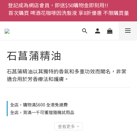
首次購買 啤酒花咖啡因洗髮液 享8折優惠 不限購買量
登記成為網店會員，即送$50購物金即刻用!!                 
首次購買 啤酒花咖啡因洗髮液 享8折優惠 不限購買量
網店會員一年內累積消費 $4500 即刻變身 VIP 全年正
價貨 85 折，幫朋友買大家一齊抵 !!
今期優惠!! 濕疹救星 濕疹專用噴霧 買一枝送一件 50克
裝 濕疹舒敏膏   幼兒適用
石菖蒲精油
登記成為網店會員，即送$50購物金即刻用!!                 
首次購買 啤酒花咖啡因洗髮液 享8折優惠 不限購買量
石菖蒲精油以其獨特的香氣和多重功效而聞名，非常
適合用於芳香療法和護膚。
全店，購物滿$600 全港免運費
全店，買滿一千可獲贈隨機試用品
查看更多