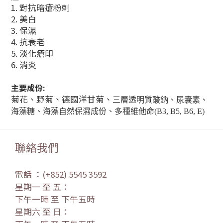
1. 對抗暗瘡粉刺
2. 美白
3. 保濕
4. 抗衰老
5. 淡化瘡印
6. 消炎
主要成份:
菊花、野菊、德國洋甘菊、
三層透明質酸鈉、尿囊素、
海藻糖、海藻自然保濕成份、多種維他命
(B3, B5, B6, E)
聯絡我們
電話 ：(+852) 5545 3592
星期一 至 五：
下午一時 至 下午五時
星期六 至 日：