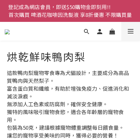
登記成為網店會員，即送$50購物金即刻用!!                 
登記成為網店會員，即送$50購物金即刻用!!                 
首次購買 啤酒花咖啡因洗髮液 享8折優惠 不限購買量
首次購買 啤酒花咖啡因洗髮液 享8折優惠 不限購買量
網店會員一年內累積消費 $4500 即刻變身 VIP 全年正
價貨 85 折，幫朋友買大家一齊抵 !!
今期優惠!! 濕疹救星 濕疹專用噴霧 買一枝送一件 50克
烘乾鮮味鴨肉梨
裝 濕疹舒敏膏   幼兒適用
登記成為網店會員，即送$50購物金即刻用!!                 
這款鴨肉梨寵物零食專為犬貓設計，主要成分為高品
首次購買 啤酒花咖啡因洗髮液 享8折優惠 不限購買量
質鴨肉與天然梨子。
富含蛋白質和纖維，有助於增強免疫力、促進消化和
減淡淚痕。
無添加人工色素或防腐劑，確保安全健康。
獨特的風味吸引寵物食慾，適合各年齡層的寵物食
用。
包裝為50克，建議根據寵物體重調整每日餵食量。
讓您的寵物享受美味的同時，獲得必要的營養！