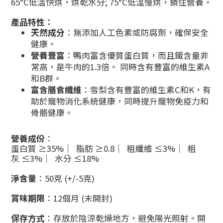
65°C低溫快烘，烘乾水分; 75°C低溫慢烘，鎖住營養。
產品特性：
天然成分
：無添加人工色素或防腐劑，確保安全
健康。
營養豐富
：鴨肉富含優質蛋白質，而且鐵含量非
常高，是牛肉的1.3倍。 同時含有豐富的維生素A
和B群。
富含膳食纖維
：雪梨含有豐富的維生素C和K，有
助於寵物消化系統健康，同時提升寵物免疫力和
骨骼健康。
營養成份
：
蛋白質 ≥35% ︳脂肪 ≥0.8 ︳粗纖維 ≤3% ︳粗
灰 ≤3% ︳水分 ≤18%
淨含量
：50克 (+/-5克)
賞味期限
：12個月 (未開封)
保存方式
：存放於陰涼乾燥地方，避免陽光照射。開