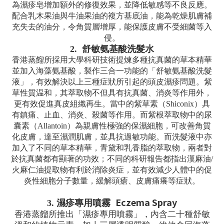
為濕疹皂增加額外的修復效果，並降低敏感等不良反應。
配合乳木果油與牛油果油的複方基底油，能為乾燥肌膚補
充失去的油分，令角質層增厚，能保護皮膚不受細菌等入
侵。
2.
舒敏氨基酸洗髮水
香港蒸餾所採用大學科研技術提煉多種抗真菌的草本精華
並加入海藻氨基酸，製作三合一功能的「舒敏氨基酸洗髮
液」，有效解決以上三種症狀所引起的頭皮濕疹問題。紫
草性質温和，其萃取物不但具有抗真菌、消炎等作用外，
更有效促進真皮組織再生。當中的紫草素（Shiconix）具
有鎮痛、止血、消炎、殺菌等作用。而紫根萃取物中的尿
囊素（Allantoin）為親膚性極強的保濕細胞，可改善角質
化皮膚，達至濕潤肌膚，並具抗過敏功能。而洗髮液中亦
加入了不同的草本精華，青黛和乳香脂的萃取物，兩者對
於抗真菌都有顯著的功效；不同的科研報告都指出漢麻油/
火麻仁油提取物有利於消除炎症，並有效減少人體中的促
炎性細胞分子數量，緩解頭瘡、皮膚痛癢等症狀。
Eczema Spray
3. 濕疹專用噴霧
香港蒸餾所推出「濕疹專用噴霧」，內含二十種舒敏