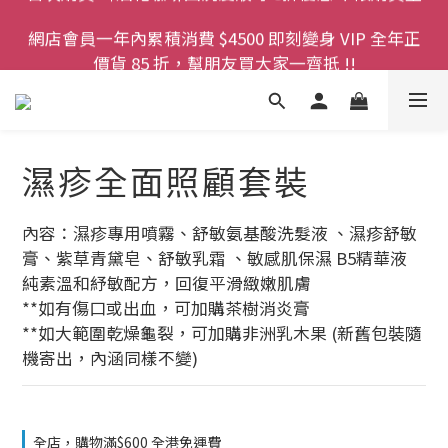
登記成為網店會員，即送$50購物金即刻用!!                 
網店會員一年內累積消費 $4500 即刻變身 VIP 全年正
首次購買 啤酒花咖啡因洗髮液 享8折優惠 不限購買量
價貨 85 折，幫朋友買大家一齊抵 !!
今期優惠!! 濕疹救星 濕疹專用噴霧 買一枝送一件 50克
裝 濕疹舒敏膏   幼兒適用
登記成為網店會員，即送$50購物金即刻用!!                 
濕疹全面照顧套裝
首次購買 啤酒花咖啡因洗髮液 享8折優惠 不限購買量
內容：濕疹專用噴霧、舒敏氨基酸洗髮液 、濕疹舒敏
膏、紫草青黛皂、舒敏乳霜 、敏感肌保濕 B5精華液  
純素溫和紓敏配方，回復平滑緻嫩肌膚
**如有傷口或出血，可加購茶樹消炎膏
**如大範圍乾燥龜裂，可加購非洲乳木果 (新舊包裝隨
機寄出，內涵同樣不變)
全店，購物滿$600 全港免運費