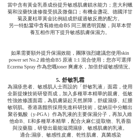
當中含有黃金乳香成份提升敏感肌膚鎖水能力；意大利蠟
菊和沒藥快速修復受損及微傷口；有機金盞花、德國洋甘
菊及夏枯草黃金比例組成舒緩過敏反應的配方。
B5
另一特點
當中含有
維他命
同三層透明質酸，與草本營
養互相作用下提升敏感肌膚保濕力。
如果需要額外提升保濕效能，團隊強烈建議您使用
skin
power set No.2
維他命
B5
原液
1:1
混合使用；您亦可選擇
Eczema Spray
作為您嘅
toner
爽膚水，加倍舒緩敏感情況。
5. 舒敏乳霜
為濕疹患者、敏感肌人士而設的「舒敏乳液」面霜，使用
全新提煉技術研發而成，加入多種草本精華的親膚、低敏
性強效修護面霜，為肌膚築起天然屏障，舒緩濕疹、紅腫
敏弱肌。香港蒸餾所採用先進科研技術，從納豆中分離出
聚谷氨酸（y-PGA）作為乳液的主要保濕分子，再加入維
他命B、E和多種草本精華，配合火麻仁提取物、乳香脂
與沒藥脂，研發出最能滋潤濕疹、敏感肌膚的乳液。
適合
:
濕疹、敏感性皮膚、乾性肌膚、真菌感染