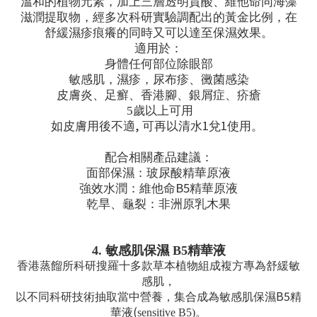
溫和的植物元素，加上三層透明質酸、維他命同海藻
滋潤提取物，經多次科研實驗調配出的黃金比例，在
舒緩濕疹痕癢的同時又可以達至保濕效果。
適用於：
身體任何部位除眼部
敏感肌，濕疹，尿布疹、黴菌感染
皮膚炎、足癬、香港腳、銀屑症、疥瘡
5
歲以上可用
,
1
1
如皮膚用後不適
可再以清水
兌
使用。
配合相關產品建議：
面部保濕：玻尿酸精華原液
B5
強效水潤：維他命
精華原液
乾旱、龜裂：非洲原乳木果
4.
敏感肌保濕
B5
精華液
香港蒸餾所科研搜羅十多款草本植物組成複方專為舒緩敏
感肌，
B5
以不同科研技術抽取當中營養，集合成為敏感肌保濕
精
(
華液
sensitive B5)
。