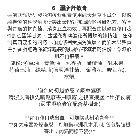
6.
濕疹舒敏膏
香港蒸餾所研發的濕疹舒敏膏使用純天然草本成分，以嚴
謹審慎的科學角度研製出最能對抗濕疹的科研配方。紫草
與青黛的抗真菌、消炎止血功效，再配合由以修復傷口著
稱的
德國洋甘菊、
金盞花和啤
酒
花所提煉的純精油，在抑
制真菌感染的同時，亦能修補受損角質層。而乳木果與黃
金乳香脂能為你乾燥龜裂的肌膚帶來滋潤的油份，令濕疹
肌不再痕癢。
:
成份
紫草油、青黛油、乳香脂、橄欖油、乳木果、
(
)
荷荷巴油、純精油
德國洋甘菊、
金盞花、啤酒花
、
樹蠟
適合於初起敏感至嚴重濕疹
清潔皮膚後先噴濕疹專用噴霧
之後直接塗上出疹皮膚
)
(
嚴重濕疹者宜配合茶樹膏
**如有傷口或出血，可加購茶樹消炎膏**
**如大範圍乾燥龜裂，可加購非洲乳木果 (新舊包裝隨機
寄出，內涵同樣不變)**