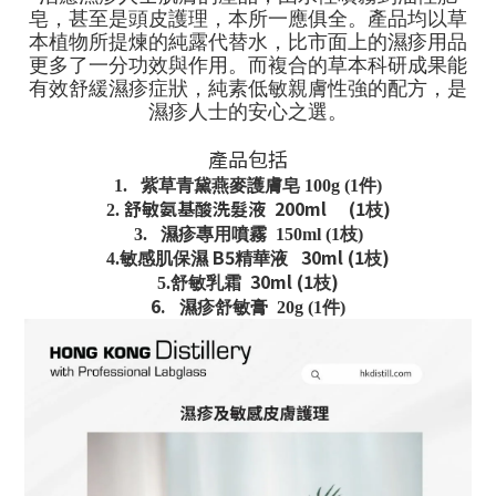
皂，甚至是頭皮護理，本所一應俱全。產品均以草
本植物所提煉的純露代替水，比市面上的濕疹用品
更多了一分功效與作用。而複合的草本科研成果能
有效舒緩濕疹症狀，純素低敏親膚性強的配方，是
濕疹人士的安心之選。
產品包括
1.
紫草青黛燕麥護膚皂 100g (1
件
)
舒敏氨基酸洗髮液 200ml
(1
)
2.
枝
3.
濕疹專用噴霧
150ml (1
枝
)
B5
30ml (1
)
4.
敏感肌保濕
精華液
枝
30ml (1
)
5.
舒敏乳霜
枝
6.
濕疹舒敏膏
20g (1
件
)