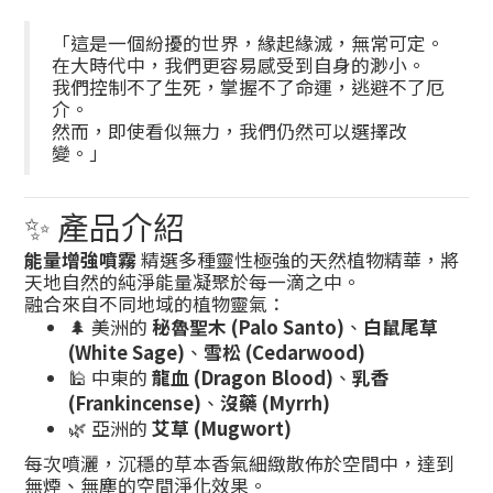
「這是一個紛擾的世界，緣起緣滅，無常可定。
在大時代中，我們更容易感受到自身的渺小。
我們控制不了生死，掌握不了命運，逃避不了厄
介。
然而，即使看似無力，我們仍然可以選擇改
變。」
✨ 產品介紹
能量增強噴霧
精選多種靈性極強的天然植物精華，將
天地自然的純淨能量凝聚於每一滴之中。
融合來自不同地域的植物靈氣：
🌲 美洲的
秘魯聖木 (Palo Santo)
、
白鼠尾草
(White Sage)
、
雪松 (Cedarwood)
🕌 中東的
龍血 (Dragon Blood)
、
乳香
(Frankincense)
、
沒藥 (Myrrh)
🌿 亞洲的
艾草 (Mugwort)
每次噴灑，沉穩的草本香氣細緻散佈於空間中，達到
無煙、無塵的空間淨化效果。