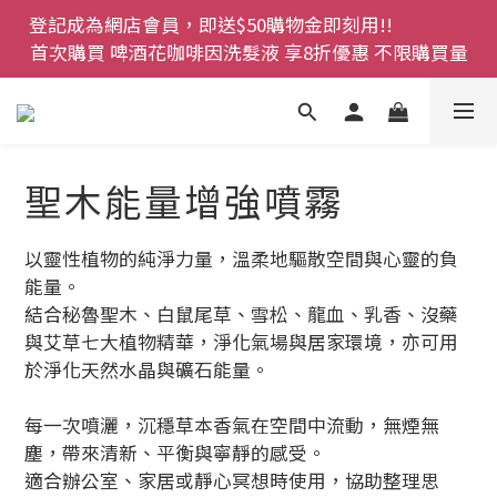
登記成為網店會員，即送$50購物金即刻用!!                 
登記成為網店會員，即送$50購物金即刻用!!                 
首次購買 啤酒花咖啡因洗髮液 享8折優惠 不限購買量
首次購買 啤酒花咖啡因洗髮液 享8折優惠 不限購買量
網店會員一年內累積消費 $4500 即刻變身 VIP 全年正
價貨 85 折，幫朋友買大家一齊抵 !!
今期優惠!! 濕疹救星 濕疹專用噴霧 買一枝送一件 50克
聖木能量增強噴霧
裝 濕疹舒敏膏   幼兒適用
登記成為網店會員，即送$50購物金即刻用!!                 
以靈性植物的純淨力量，溫柔地驅散空間與心靈的負
首次購買 啤酒花咖啡因洗髮液 享8折優惠 不限購買量
能量。
結合秘魯聖木、白鼠尾草、雪松、龍血、乳香、沒藥
與艾草七大植物精華，淨化氣場與居家環境，亦可用
於淨化天然水晶與礦石能量。
每一次噴灑，沉穩草本香氣在空間中流動，無煙無
塵，帶來清新、平衡與寧靜的感受。
適合辦公室、家居或靜心冥想時使用，協助整理思