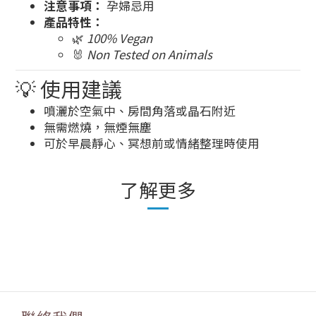
注意事項：
孕婦忌用
產品特性：
🌿
100% Vegan
🐰
Non Tested on Animals
💡 使用建議
噴灑於空氣中、房間角落或晶石附近
無需燃燒，無煙無塵
可於早晨靜心、冥想前或情緒整理時使用
了解更多