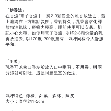
「烘香法」
在香爐/電子香爐中，將2-3顆份量的乳香放進去，蓋
上爐網在上方燃
點
炭餅，香氣持久，乳香會溶化
釋
放
精油氣味，療癒力極高，睡前使用可以安眠。切
記小心火種。如使用
電子香爐, 則
將2-3顆份量的乳
香放進去, 以170度-200度薰香，氣味同樣令人舒服
平和。
咀嚼
「
」
乳香可以像口香糖般放入口中咀嚼，不用吞，咀兩
分鐘就可以吐。這是阿曼皇室的做法。
氣味特色:
檸檬、針葉、森林、陳皮
大小 : 直徑約1-5cm