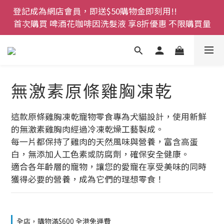
登記成為網店會員，即送$50購物金即刻用!!                 
登記成為網店會員，即送$50購物金即刻用!!                 
首次購買 啤酒花咖啡因洗髮液 享8折優惠 不限購買量
首次購買 啤酒花咖啡因洗髮液 享8折優惠 不限購買量
網店會員一年內累積消費 $4500 即刻變身 VIP 全年正
價貨 85 折，幫朋友買大家一齊抵 !!
今期優惠!! 濕疹救星 濕疹專用噴霧 買一枝送一件 50克
無激素原條雞胸凍乾
裝 濕疹舒敏膏   幼兒適用
登記成為網店會員，即送$50購物金即刻用!!                 
這款原條雞胸凍乾寵物零食專為犬貓設計，使用新鮮
首次購買 啤酒花咖啡因洗髮液 享8折優惠 不限購買量
的無激素雞胸肉經過冷凍乾燥工藝製成。
每一片都保持了雞肉的天然風味與營養，富含高蛋
白，無添加人工色素或防腐劑，確保安全健康。
適合各年齡層的寵物，讓您的愛寵在享受美味的同時
獲得必要的營養，成為它們的理想零食！
全店，購物滿$600 全港免運費