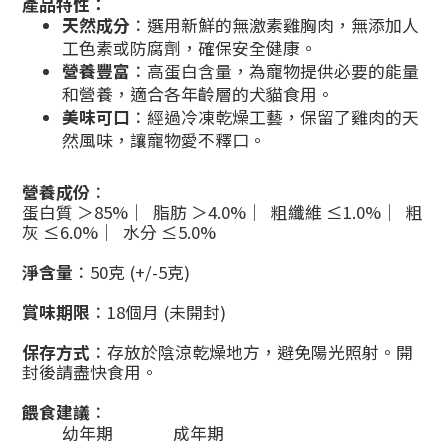
產品特性：
天然成分
：選用新鮮的無激素雞胸肉，無添加人
工色素或防腐劑，確保安全健康。
營養豐富
：高蛋白含量，為寵物提供必要的能量
和營養，適合各年齡層的犬貓食用。
美味可口
：經過冷凍乾燥工藝，保留了雞肉的天
然風味，讓寵物愛不釋口。
營養成份
：
蛋白質 ＞85% ︳脂肪 ＞4.0% ︳粗纖維 ≤1.0% ︳粗
灰 ≤6.0% ︳水分 ≤5.0%
淨含量
：50克 (+/-5克)
賞味期限
：18個月 (未開封)
保存方式
：存放於陰涼乾燥地方，避免陽光照射。開
封後請盡快食用。
餵食建議
：
幼年期 成年期