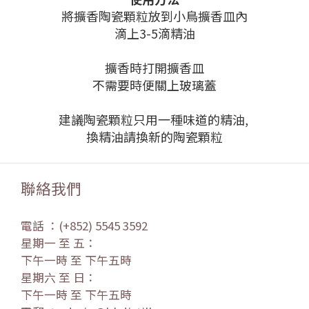
將
擴香陶瓷顆粒放到
小鳥擴香皿內
滴上3-5滴精油
擴香時打開
擴香皿
不需要時便關上玻璃蓋
建議陶瓷顆粒只用一種味道的精油,
換精油請換新的
陶瓷顆粒
聯絡我們
電話 ：(+852) 5545 3592
星期一 至 五：
下午一時 至 下午五時
星期六 至 日：
下午一時 至 下午五時