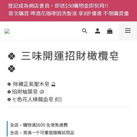
登記成為網店會員，即送$50購物金即刻用!!                 
網店會員一年內累積消費 $4500 即刻變身 VIP 全年正
首次購買 啤酒花咖啡因洗髮液 享8折優惠 不限購買量
價貨 85 折，幫朋友買大家一齊抵 !!
今期優惠!! 濕疹救星 濕疹專用噴霧 買一枝送一件 50克
裝 濕疹舒敏膏   幼兒適用
🍀 三味開運招財橄欖皂
登記成為網店會員，即送$50購物金即刻用!!                 
首次購買 啤酒花咖啡因洗髮液 享8折優惠 不限購買量
🍀
🍀 除穢正氣聖木皂 🔮
🍀招財柚葉皂 🪙
🍀七色花人緣龍血皂 💃🏻
全店，購物滿$600 全港免運費
全店，買滿一千可獲贈隨機試用品