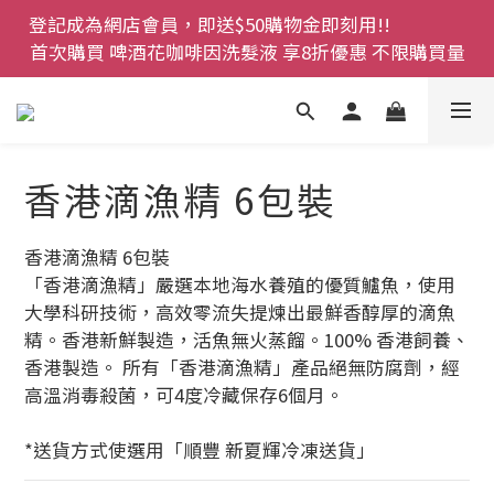
登記成為網店會員，即送$50購物金即刻用!!                 
登記成為網店會員，即送$50購物金即刻用!!                 
首次購買 啤酒花咖啡因洗髮液 享8折優惠 不限購買量
首次購買 啤酒花咖啡因洗髮液 享8折優惠 不限購買量
網店會員一年內累積消費 $4500 即刻變身 VIP 全年正
價貨 85 折，幫朋友買大家一齊抵 !!
今期優惠!! 濕疹救星 濕疹專用噴霧 買一枝送一件 50克
香港滴漁精 6包裝
裝 濕疹舒敏膏   幼兒適用
登記成為網店會員，即送$50購物金即刻用!!                 
香港滴漁精 6包裝
首次購買 啤酒花咖啡因洗髮液 享8折優惠 不限購買量
「香港滴漁精」嚴選本地海水養殖的優質鱸魚，使用
大學科研技術，高效零流失提煉出最鮮香醇厚的滴魚
精。香港新鮮製造，活魚無火蒸餾。100% 香港飼養、
香港製造。 所有「香港滴漁精」產品絕無防腐劑，經
高溫消毒殺菌，可4度冷藏保存6個月。
*送貨方式使選用「順豐 新夏輝冷凍送貨」