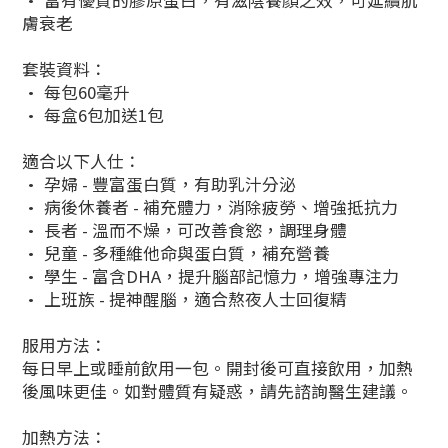
• 富有優質的膠原蛋白，有滋陰養顏之效，可延續肌
膚衰老
套裝資料：
• 每包60毫升
• 每盒6包加送1包
適合以下人仕：
• 孕婦 - 豐富蛋白質，有助乳汁分泌
• 病後休養者 - 補充體力，消除疲勞、增強抵抗力
• 長者 - 溫而不燥，可改善食慾，調理身體
• 兒童 - 多種維他命與蛋白質，補充營養
• 學生 - 富含DHA，提升腦部記憶力，增強專注力
• 上班族 - 提神醒腦，適合熬夜人士回復精
服用方法：
每日早上或睡前飲用一包。開封後可直接飲用，加熱
後風味更佳。如對體質有疑惑，請先諮詢醫生建議。
加熱方法：