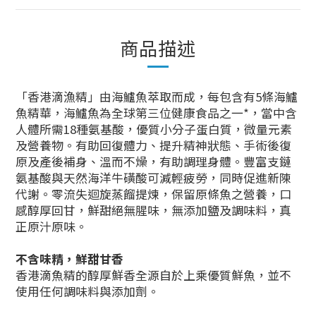
商品描述
「香港滴漁精」由海鱸魚萃取而成，每包含有5條海鱸
魚精華，海鱸魚為全球第三位健康食品之一*，當中含
人體所需18種氨基酸，優質小分子蛋白質，微量元素
及營養物。有助回復體力、提升精神狀態、手術後復
原及產後補身、溫而不燥，有助調理身體。豐富支鏈
氨基酸與天然海洋牛磺酸可減輕疲勞，同時促進新陳
代謝。零流失迴旋蒸餾提煉，保留原條魚之營養，口
感醇厚回甘，鮮甜絕無腥味，無添加鹽及調味料，真
正原汁原味。
不含味精，鮮甜甘香
香港滴魚精的醇厚鮮香全源自於上乘優質鮮魚，並不
使用任何調味料與添加劑。