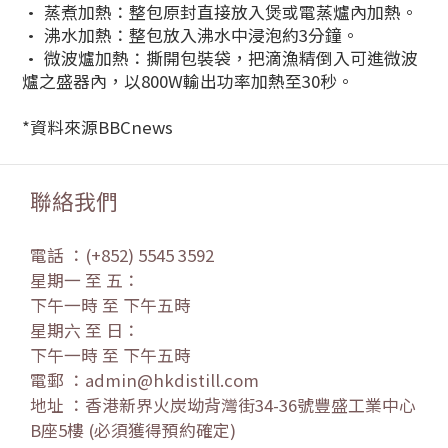
• 蒸煮加熱：整包原封直接放入煲或電蒸爐內加熱。
• 沸水加熱：整包放入沸水中浸泡約3分鐘。
• 微波爐加熱：撕開包裝袋，把滴漁精倒入可進微波
爐之盛器內，以800W輸出功率加熱至30秒。
*資料來源BBCnews
聯絡我們
電話 ：(+852) 5545 3592
星期一 至 五：
下午一時 至 下午五時
星期六 至 日：
下午一時 至 下午五時
電郵 ：admin@hkdistill.com
地址 ：香港新界火炭坳背灣街34-36號豐盛工業中心
B座5樓 (必須獲得預約確定)