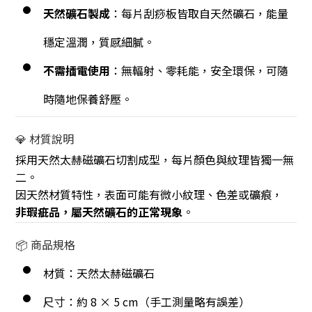
天然礦石製成
：每片刮痧板皆取自天然礦石，能量
穩定溫潤，質感細膩。
不需插電使用
：無輻射、零耗能，安全環保，可隨
時隨地保養舒壓。
💎 材質說明
採用天然太赫磁礦石切割成型，每片顏色與紋理皆獨一無
二。
因天然材質特性，表面可能有微小紋理、色差或礦痕，
非瑕疵品，屬天然礦石的正常現象
。
📦 商品規格
材質：天然太赫磁礦石
尺寸：約 8 × 5 cm（手工測量略有誤差）