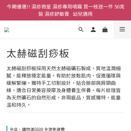
今期優惠!! 濕疹救星 濕疹專用噴霧 買一枝送一件 50克
登記成為網店會員，即送$50購物金即刻用!!                 
裝 濕疹舒敏膏   幼兒適用
首次購買 啤酒花咖啡因洗髮液 享8折優惠 不限購買量
登記成為網店會員，即送$50購物金即刻用!!                 
首次購買 啤酒花咖啡因洗髮液 享8折優惠 不限購買量
太赫磁刮痧板
太赫磁刮痧板採用天然太赫磁礦石製成，質地溫潤細
膩，能釋放穩定能量，有助於放鬆肌肉、促進循環與
緩解緊繃。獨特手工切割設計，貼合臉部與肩頸曲
線，適合日常美容按摩及身體養生保養。每片紋理皆
為天然礦石的自然形成，非瑕疵品，質感獨特，能量
溫和持久。
全店，購物滿$600 全港免運費