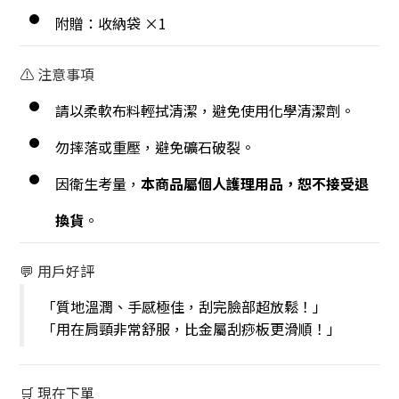
附贈：收納袋 ×1
⚠️ 注意事項
請以柔軟布料輕拭清潔，避免使用化學清潔劑。
勿摔落或重壓，避免礦石破裂。
因衛生考量，
本商品屬個人護理用品，恕不接受退
換貨
。
💬 用戶好評
「質地溫潤、手感極佳，刮完臉部超放鬆！」
「用在肩頸非常舒服，比金屬刮痧板更滑順！」
🛒 現在下單