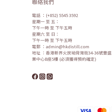
聯絡我們
電話 ：(+852) 5545 3592
星期一 至 五：
下午一時 至 下午五時
星期六 至 日：
下午一時 至 下午五時
電郵 ：admin@hkdistill.com
地址 ：香港新界火炭坳背灣街34-36號豐
業中心B座5樓 (必須獲得預約確定)