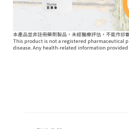
本產品並非註冊藥劑製品，未經醫療評估，不能作診
This product is not a registered pharmaceutical p
disease. Any health-related information provided i