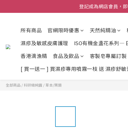
登記成為網店會員，即送$50
網店會員一年內
今期優惠!
所有商品
官網限時優惠
天然純精油
登記成為網店會員，即送$50
濕疹及敏感皮膚護理
ISO有機金盞花系列—
香港滴漁精
食品及飲品
客製皂專屬訂製
[ 買一送一 ] 買濕疹專用噴霧一枝 送 濕疹舒
全部商品
/
科研級純露
/
草本/葉類