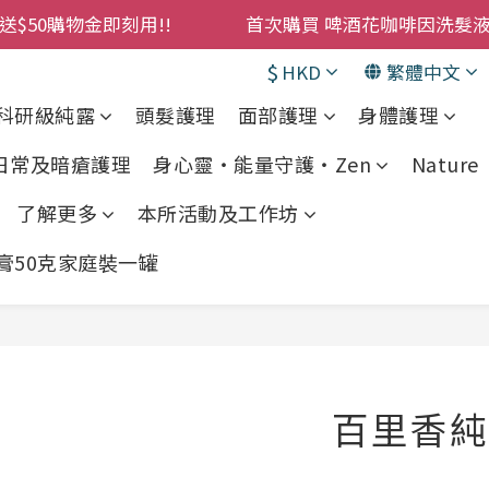
購物金即刻用!!                 首次購買 啤酒花咖啡因
累積消費 $4500 即刻變身 VIP 全年正價貨 85 折，幫朋友買
$
HKD
繁體中文
! 濕疹救星 濕疹專用噴霧 買一枝送一件 50克裝 濕疹舒敏膏 
科研級純露
頭髮護理
面部護理
身體護理
購物金即刻用!!                 首次購買 啤酒花咖啡因
 日常及暗瘡護理
身心靈・能量守護・Zen
Nature •
了解更多
本所活動及工作坊
敏膏50克家庭裝一罐
百里香純