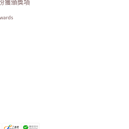
份獲頒獎項