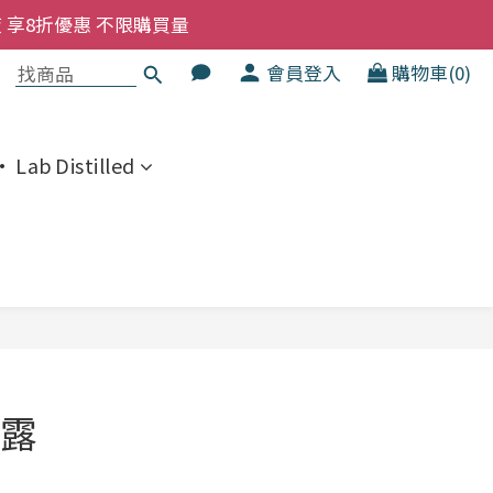
洗髮液 享8折優惠 不限購買量
大家一齊抵 !!
會員登入
購物車(0)
  幼兒適用
洗髮液 享8折優惠 不限購買量
 Lab Distilled
立即購買
露