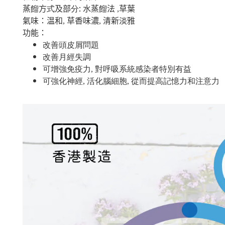
:
蒸
餾
方
式
及部
分
水蒸
餾
法 ,草葉
氣味：温和, 草香味濃, 清新淡雅
功能：
改善頭皮屑問題
改善月經失調
可增強免疫力, 對呼吸系統感染者特別有益
可強化神經, 活化腦細胞, 從而提高記憶力和注意力