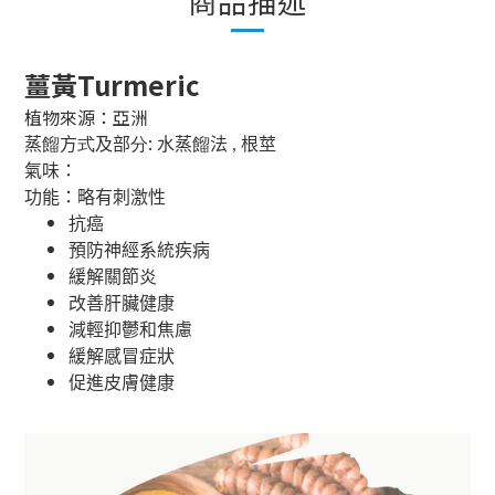
商品描述
薑黃Turmeric
植物來源：亞洲
:
蒸
餾
方
式
及部
分
水蒸
餾
法 , 根莖
氣味：
功能：略有刺激性
抗癌
預防神經系統疾病
緩解關節炎
改善肝臟健康
減輕抑鬱和焦慮
緩解感冒症狀
促進皮膚健康