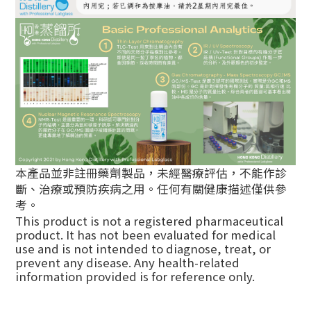
本產品並非註冊藥劑製品，未經醫療評估，不能作診
斷、治療或預防疾病之用。任何有關健康描述僅供參
考。
This product is not a registered pharmaceutical
product. It has not been evaluated for medical
use and is not intended to diagnose, treat, or
prevent any disease. Any health-related
information provided is for reference only.