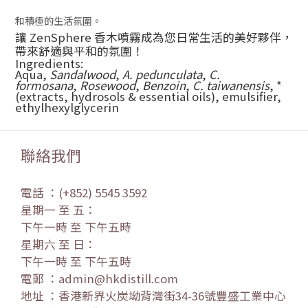
和積極的生活氛圍。
讓 ZenSphere 香木噴霧成為您日常生活的美好夥伴，
帶來舒適與平和的氛圍！
Ingredients:
Aqua,
Sandalwood
,
A. pedunculata
,
C.
formosana
,
Rosewood
,
Benzoin
,
C. taiwanensis
, *
(extracts, hydrosols & essential oils), emulsifier,
ethylhexylglycerin
聯絡我們
電話 ：(+852) 5545 3592
星期一 至 五：
下午一時 至 下午五時
星期六 至 日：
下午一時 至 下午五時
電郵 ：admin@hkdistill.com
地址 ：香港新界火炭坳背灣街34-36號豐盛工業中心