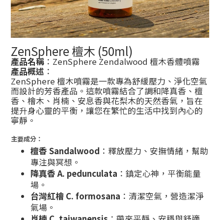
ZenSphere 檀木 (50ml)
產品名稱
：ZenSphere Zendalwood 檀木香體噴霧
產品概述
：
ZenSphere 檀木噴霧是一款專為舒緩壓力、淨化空氣
而設計的芳香產品。這款噴霧結合了調和降真香、檀
香、檜木、肖楠、安息香與花梨木的天然香氣，旨在
提升身心靈的平衡，讓您在繁忙的生活中找到內心的
寧靜。
主要成分：
檀香 Sandalwood
：釋放壓力、安撫情緒，幫助
專注與冥想。
降真香 A. pedunculata
：鎮定心神，平衡能量
場。
台灣紅檜 C. formosana
：清潔空氣，營造潔淨
氣場。
肖楠 C. taiwanensis
：帶來平靜、安穩與舒適