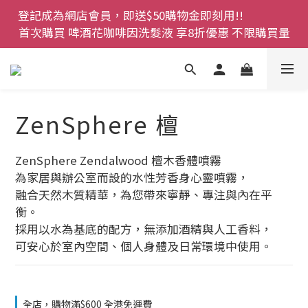
登記成為網店會員，即送$50購物金即刻用!!                 
登記成為網店會員，即送$50購物金即刻用!!                 
首次購買 啤酒花咖啡因洗髮液 享8折優惠 不限購買量
首次購買 啤酒花咖啡因洗髮液 享8折優惠 不限購買量
網店會員一年內累積消費 $4500 即刻變身 VIP 全年正
價貨 85 折，幫朋友買大家一齊抵 !!
今期優惠!! 濕疹救星 濕疹專用噴霧 買一枝送一件 50克
ZenSphere 檀
裝 濕疹舒敏膏   幼兒適用
登記成為網店會員，即送$50購物金即刻用!!                 
ZenSphere Zendalwood 檀木香體噴霧 
首次購買 啤酒花咖啡因洗髮液 享8折優惠 不限購買量
為家居與辦公室而設的水性芳香身心靈噴霧，
融合天然木質精華，為您帶來寧靜、專注與內在平
衡。
採用以水為基底的配方，無添加酒精與人工香料，
可安心於室內空間、個人身體及日常環境中使用。
全店，購物滿$600 全港免運費