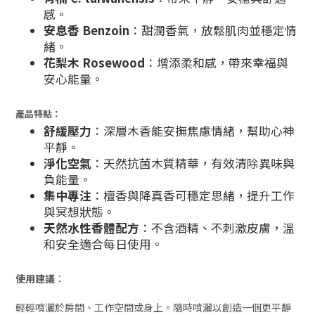
感。
安息香 Benzoin
：甜潤香氣，放鬆肌肉並穩定情
緒。
花梨木 Rosewood
：增添柔和感，帶來幸福與
安心能量。
產品特點：
舒緩壓力
：深層木香能安撫焦慮情緒，幫助心神
平靜。
淨化空氣
：天然抗菌木質精華，有效清除異味與
負能量。
集中專注
：檀香與降真香可穩定思緒，提升工作
與冥想狀態。
天然水性香體配方
：不含酒精、不刺激皮膚，溫
和安全適合每日使用。
使用建議
：
輕輕噴灑於房間、工作空間或身上。隨時噴灑以創造一個更平靜