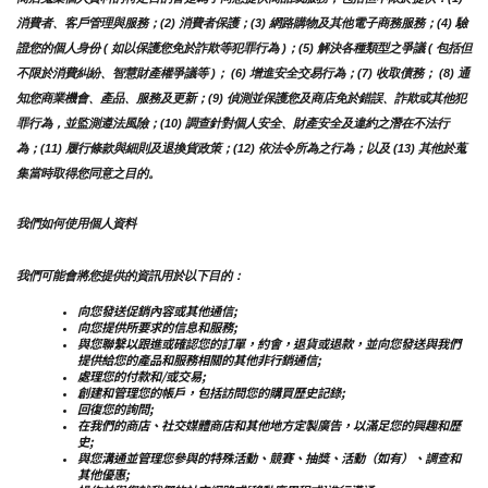
消費者、客戶管理與服務；(2) 消費者保護；(3) 網路購物及其他電子商務服務；(4) 驗
證您的個人身份 ( 如以保護您免於詐欺等犯罪行為 )；(5) 解決各種類型之爭議 ( 包括但
不限於消費糾紛、智慧財產權爭議等 )； (6) 增進安全交易行為；(7) 收取債務； (8) 通
知您商業機會、產品、服務及更新；(9) 偵測並保護您及商店免於錯誤、詐欺或其他犯
罪行為，並監測遵法風險；(10) 調查針對個人安全、財產安全及違約之潛在不法行
為；(11) 履行條款與細則及退換貨政策；(12) 依法令所為之行為；以及 (13) 其他於蒐
集當時取得您同意之目的。
我們如何使用個人資料
我們可能會將您提供的資訊用於以下目的：
向您發送促銷內容或其他通信;
向您提供所要求的信息和服務;
與您聯繫以跟進或確認您的訂單，約會，退貨或退款，並向您發送與我們
提供給您的產品和服務相關的其他非行銷通信;
處理您的付款和/或交易;
創建和管理您的帳戶，包括訪問您的購買歷史記錄;
回復您的詢問;
在我們的商店、社交媒體商店和其他地方定製廣告，以滿足您的興趣和歷
史;
與您溝通並管理您參與的特殊活動、競賽、抽獎、活動（如有）、調查和
其他優惠;