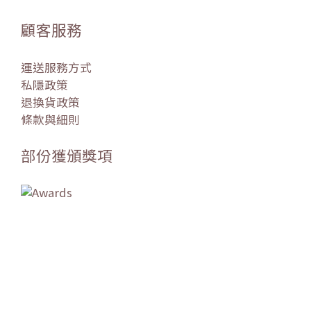
顧客服務
運送服務方式
私隱政策
退換貨政策
條款與細則
部份獲頒獎項