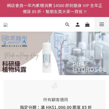
登記成為網店會員，即送$50購物金即刻用!!                 
網店會員一年內累積消費 $4500 即刻變身 VIP 全年正
首次購買 啤酒花咖啡因洗髮液 享8折優惠 不限購買量
價貨 85 折，幫朋友買大家一齊抵 !!
今期優惠!! 濕疹救星 濕疹專用噴霧 買一枝送一件 50克
裝 濕疹舒敏膏   幼兒適用
登記成為網店會員，即送$50購物金即刻用!!                 
首次購買 啤酒花咖啡因洗髮液 享8折優惠 不限購買量
所有顧客適用
指定分類：滿 HK$1,000.00 即享 85 折