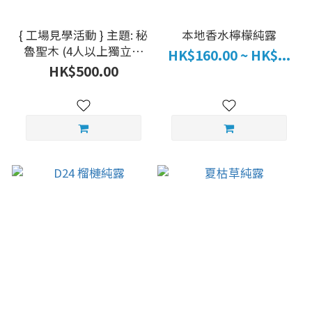
{ 工場見學活動 } 主題: 秘
本地香水檸檬純露
魯聖木 (4人以上獨立包
HK$160.00 ~ HK$...
班)
HK$500.00