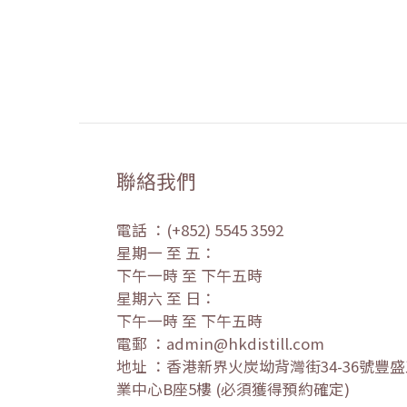
聯絡我們
電話 ：(+852) 5545 3592
星期一 至 五：
下午一時 至 下午五時
星期六 至 日：
下午一時 至 下午五時
電郵 ：admin@hkdistill.com
地址 ：香港新界火炭坳背灣街34-36號豐
業中心B座5樓 (必須獲得預約確定)