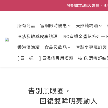
登記成為網店會員，即送$50
登記成為網店會員，即送$50
網店會員一年內
今期優惠!
所有商品
官網限時優惠
天然純精油
登記成為網店會員，即送$50
濕疹及敏感皮膚護理
ISO有機金盞花系列—
香港滴漁精
食品及飲品
客製皂專屬訂製
[ 買一送一 ] 買濕疹專用噴霧一枝 送 濕疹舒
告別黑
回復雙眸明亮動人