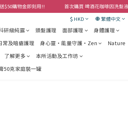
購物金即刻用!!                 首次購買 啤酒花咖啡因
購物金即刻用!!                 首次購買 啤酒花咖啡因
累積消費 $4500 即刻變身 VIP 全年正價貨 85 折，幫朋友買
$
HKD
繁體中文
! 濕疹救星 濕疹專用噴霧 買一枝送一件 50克裝 濕疹舒敏膏 
科研級純露
頭髮護理
面部護理
身體護理
購物金即刻用!!                 首次購買 啤酒花咖啡因
 日常及暗瘡護理
身心靈・能量守護・Zen
Nature •
了解更多
本所活動及工作坊
敏膏50克家庭裝一罐
眼圈，