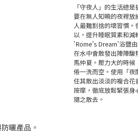
「守夜人」的生活總是
要在無人知曉的夜裡放
人最難割捨的壞習慣。
以，提升睡眠質素和減
'Rome's Dream
在水中會散發出陣陣馥
馬仲夏。壓力大的時候
倦一洗而空。使用「夜
任其散出淡淡的複合花
按摩，徹底放鬆緊張身
隨之散去。
與防曬產品。