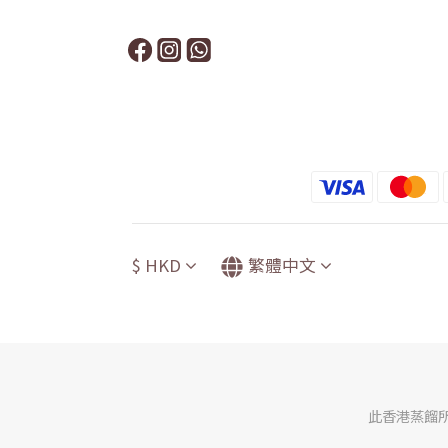
$
HKD
繁體中文
此香港蒸餾所網店由