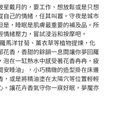
披星戴月的，要工作、想放鬆或是只想
縱自己的情緒，任其叫囂。守夜是城市
但是，睡眠是肌膚最重要的補及品。所
輕情緒壓力，嘗試浸浴和按摩吧。
'浴鹽由羅馬洋甘菊、薰衣草等植物提煉，化
郁花香，香甜的餘韻一息間讓你夢回羅
，泡在一缸熱水中感受著花香冉冉，疲
間安睡油」，小巧精緻的造型掛在床邊
香，或是將精油塗在太陽穴等位置輕輕
心。讓花卉香氣守你一寐好眠，夢魘亦