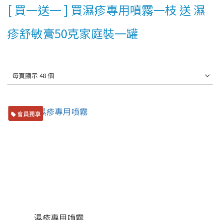
[ 買一送一 ] 買濕疹專用噴霧一枝 送 濕
疹舒敏膏50克家庭裝一罐
每頁顯示 48 個
會員獨享
濕疹專用噴霧