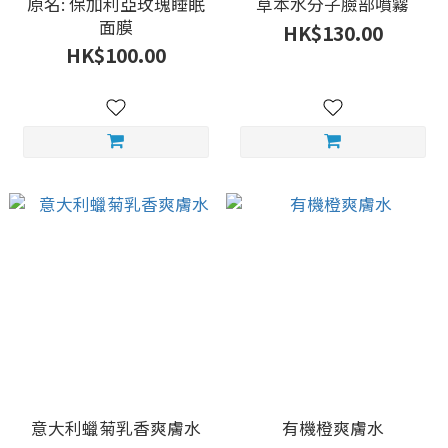
原名: 保加利亞玫瑰睡眠
草本水分子臉部噴霧
面膜
HK$130.00
HK$100.00
意大利蠟菊乳香爽膚水
有機橙爽膚水