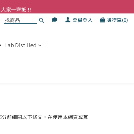
洗髮液 享8折優惠 不限購買量
大家一齊抵 !!
會員登入
購物車(0)
  幼兒適用
洗髮液 享8折優惠 不限購買量
 Lab Distilled
部分前細閱以下條文，在使用本網頁或其