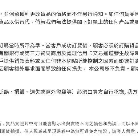
，並保留權利更改貨品的價格而不作另行通知。如任何貨品
貨品以供替代。倘若我們無法提供閣下訂單上的任何產品或
訂購當時所示為準。當客戶成功訂貨後，顧客必須於訂購貨品時
有關銀行或第三方貿易商用於處理信用卡交易通道發生故障
戶提供錯誤資料或因任何非本網站所能控制之因素而影響訂
因顧客額外要求面而導致的任何損失， 本公司恕不負責。顧
延誤、損毀、遺失或意外盜竊等）必須由買方自行承擔, 我
攝，貨品於照片中有可能會顯示出與實物不同之顏色和光調，而以不
問題於拍攝、個人觀感或呈現過程中為無可避免之情況，請客人留意