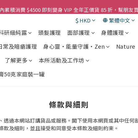
購物金即刻用!!                 首次購買 啤酒花咖啡因
累積消費 $4500 即刻變身 VIP 全年正價貨 85 折，幫朋友買
$
HKD
繁體中文
! 濕疹救星 濕疹專用噴霧 買一枝送一件 50克裝 濕疹舒敏膏 
科研級純露
頭髮護理
面部護理
身體護理
購物金即刻用!!                 首次購買 啤酒花咖啡因
 日常及暗瘡護理
身心靈・能量守護・Zen
Nature •
了解更多
本所活動及工作坊
敏膏50克家庭裝一罐
條款與細則
、透過本網站訂講貨品或服務。閣下使用本網頁或其中任何
條款及細則，並且接受和同意受本條款及細則約束。