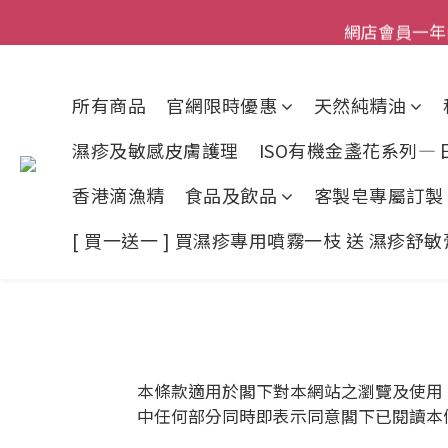
登記成為網店會員，即送$50
網店會員一年內
今期優惠!
所有商品
官網限時優惠
天然純精油
登記成為網店會員，即送$50
濕疹及敏感皮膚護理
ISO有機金盞花系列—
香港滴漁精
食品及飲品
客製皂專屬訂製
[ 買一送一 ] 買濕疹專用噴霧一枝 送 濕疹舒
本條款適用於閣下對本網站之瀏覽及使用
中任何部分同時即表示同意閣下已閱讀本