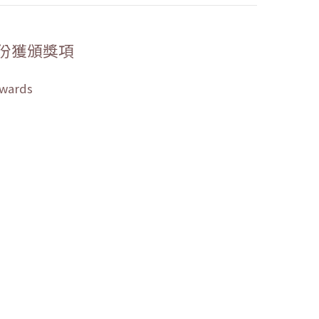
份獲頒獎項