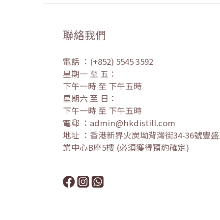
聯絡我們
電話 ：(+852) 5545 3592
星期一 至 五：
下午一時 至 下午五時
星期六 至 日：
下午一時 至 下午五時
電郵 ：admin@hkdistill.com
地址 ：香港新界火炭坳背灣街34-36號豐
業中心B座5樓 (必須獲得預約確定)