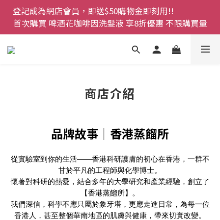
登記成為網店會員，即送$50購物金即刻用!!                 
登記成為網店會員，即送$50購物金即刻用!!                 
首次購買 啤酒花咖啡因洗髮液 享8折優惠 不限購買量
首次購買 啤酒花咖啡因洗髮液 享8折優惠 不限購買量
網店會員一年內累積消費 $4500 即刻變身 VIP 全年正
價貨 85 折，幫朋友買大家一齊抵 !!
今期優惠!! 濕疹救星 濕疹專用噴霧 買一枝送一件 50克
商店介紹
裝 濕疹舒敏膏   幼兒適用
登記成為網店會員，即送$50購物金即刻用!!                 
首次購買 啤酒花咖啡因洗髮液 享8折優惠 不限購買量
品牌故事｜香港蒸餾所
從實驗室到你的生活——香港科研護膚的初心在香港，一群不
甘於平凡的工程師與化學博士。
懷著對科研的熱愛，結合多年的大學研究和產業經驗，創立了
【香港蒸餾所】。
我們深信，科學不應只屬於象牙塔，更應走進日常，為每一位
香港人，甚至整個華南地區的肌膚與健康，帶來切實改變。