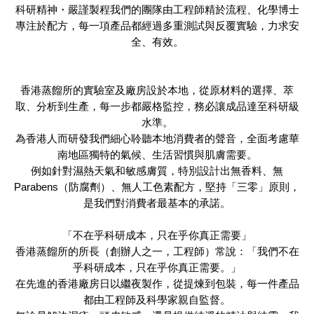
科研精神・嚴謹製程我們的團隊由工程師精於流程、化學博士
專注於配方，每一項產品都經過多重測試與反覆實驗，力求安
全、有效。
香港蒸餾所的實驗室及廠房設於本地，從原材料的選擇、萃
取、分析到生產，每一步都嚴格監控，務必讓成品達至科研級
水準。
為香港人而研發我們細心聆聽本地消費者的聲音，全面考慮華
南地區獨特的氣候、生活習慣與肌膚需要。
例如針對濕熱天氣和敏感膚質，特別設計出無香料、無
Parabens（防腐劑）、無人工色素配方，堅持「三零」原則，
是我們對消費者最基本的承諾。
「不在乎科研成本，只在乎你真正需要」
香港蒸餾所的所長（創辦人之一，工程師）常說：「我們不在
乎科研成本，只在乎你真正需要。」
在先進的香港廠房日以繼夜製作，從提煉到包裝，每一件產品
都由工程師及科學家親自監督。