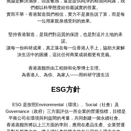
無論是解決濕疹、頭皮敏感，還是提供純淨的精油與純露，我
們都以科學態度給你最誠實的答案。
實而不華・香港製造我們相信，實力不是廣告說了算，而是每
一位用家親身感受到的效果。
堅持香港製造，是我們對品質的保證，也是對這片土地的承
諾。
讓每一份科研成果，真正落在每一位香港人手上，協助大家解
決生活中的困擾，這比任何商業成就都更有意義。
香港蒸餾所由工程師和化學博士主理。
為香港人、為你、為家人——用科研守護生活
ESG方針
ESG 是按照Environmental（環境）、Social（社會）及
Governance（政府）三方面評估一所企業的營運指標，目標是
平衡公司在環境與利益間的考量，共同創建一個永續社會。
香港蒸餾所將以上三方面的準則，應用在產品生產、企業營運