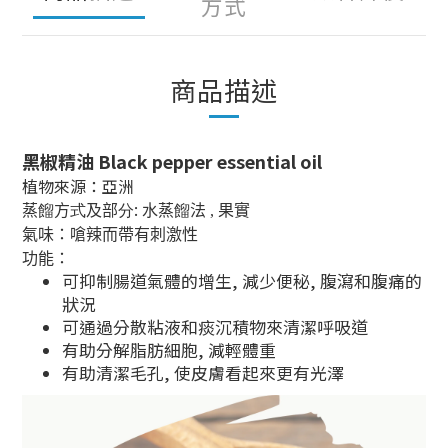
方式
商品描述
黑椒精油 Black pepper essential oil
植物來源：亞洲
:
蒸
餾
方
式
及部
分
水蒸
餾
法 , 果實
氣味：嗆辣而帶有刺激性
功能：
可抑制腸道氣體的增生, 減少便秘, 腹瀉和腹痛的
狀況
可通過分散粘液和痰沉積物來清潔呼吸道
有助分解脂肪細胞, 減輕體重
有助清潔毛孔, 使皮膚看起來更有光澤