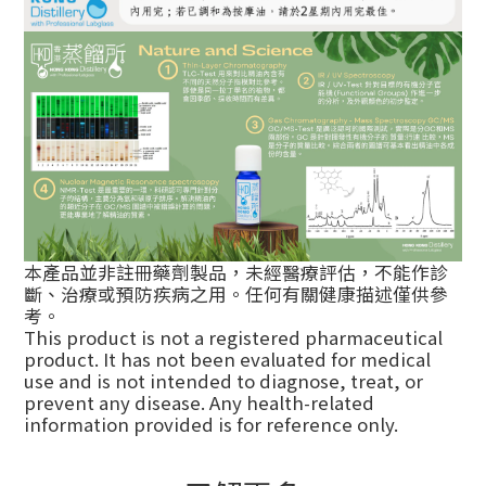
本產品並非註冊藥劑製品，未經醫療評估，不能作診
斷、治療或預防疾病之用。任何有關健康描述僅供參
考。
This product is not a registered pharmaceutical
product. It has not been evaluated for medical
use and is not intended to diagnose, treat, or
prevent any disease. Any health-related
information provided is for reference only.