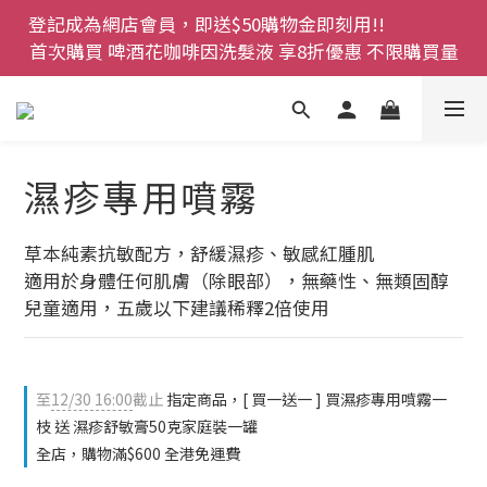
登記成為網店會員，即送$50購物金即刻用!!                 
網店會員一年內累積消費 $4500 即刻變身 VIP 全年正
首次購買 啤酒花咖啡因洗髮液 享8折優惠 不限購買量
價貨 85 折，幫朋友買大家一齊抵 !!
今期優惠!! 濕疹救星 濕疹專用噴霧 買一枝送一件 50克
裝 濕疹舒敏膏   幼兒適用
濕疹專用噴霧
登記成為網店會員，即送$50購物金即刻用!!                 
首次購買 啤酒花咖啡因洗髮液 享8折優惠 不限購買量
草本純素抗敏配方，舒緩濕疹、敏感紅腫肌
適用於身體任何肌膚（除眼部），無藥性、無類固醇
兒童適用，五歲以下建議稀釋2倍使用
至
12/30 16:00
截止
指定商品，[ 買一送一 ] 買濕疹專用噴霧一
枝 送 濕疹舒敏膏50克家庭裝一罐
全店，購物滿$600 全港免運費