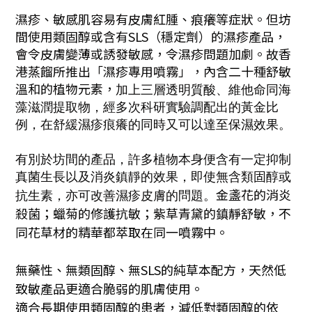
濕疹、敏感肌容易有皮膚紅腫、痕癢等症狀。但坊
間使用類固醇或含有SLS（穩定劑）的濕疹產品，
會令皮膚變薄或誘發敏感，令濕疹問題加劇。
故香
港蒸餾所推出「濕疹專用噴霧」，內含二十種舒敏
溫和的植物元素，
加上三層透明質酸、維
他命同海
藻滋潤提取物，經多次科研實驗調配出的黃金比
例，在舒緩濕疹痕癢的同時又可以達至保濕效果。
有別於坊間的
產品，許多植物本身便含有一定抑制
真菌生長以及消炎鎮靜的效果，即使無
含類固醇或
金盞花的消炎
抗生素，亦可改善濕疹皮膚的問題
。
殺菌；蠟菊的修護抗敏；紫草青黛的鎮靜舒敏
，不
同花草材的精華都萃取在同一噴霧中。
無藥性、無類固醇、無SLS的純草本配方，天然低
致敏產品更適合脆弱的肌膚使用。
適合長期使用類固醇的患者，減低對類固醇的依