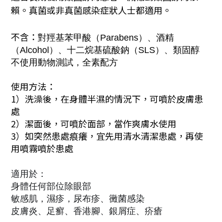
賴。真菌或非真菌感染症狀人士都適用。
不含：
對羥基苯甲酸（Parabens）、酒精
（Alcohol）、十二烷基硫酸鈉（SLS）、類固醇
不使用動物測試，全素配方
使用方法：
1）洗澡後，在身體半濕的情況下，可噴於皮膚患
處
2）潔面後，可噴於面部，當作爽膚水使用
3）如突然患處痕癢，宜先用清水清潔患處，再使
用噴霧噴於患處
適用於：
身體任何部位除眼部
敏感肌，濕疹，尿布疹、黴菌感染
皮膚炎、足癬、香港腳、銀屑症、疥瘡