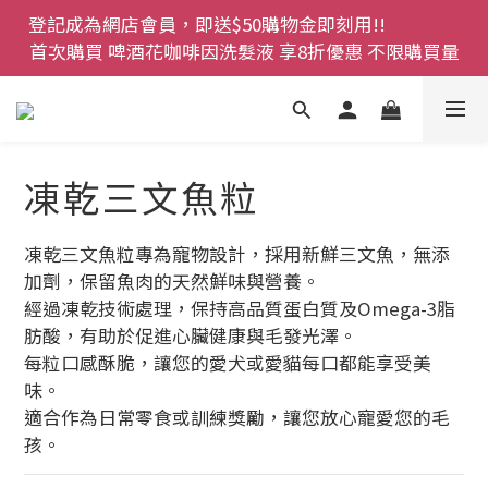
登記成為網店會員，即送$50購物金即刻用!!                 
登記成為網店會員，即送$50購物金即刻用!!                 
首次購買 啤酒花咖啡因洗髮液 享8折優惠 不限購買量
首次購買 啤酒花咖啡因洗髮液 享8折優惠 不限購買量
網店會員一年內累積消費 $4500 即刻變身 VIP 全年正
價貨 85 折，幫朋友買大家一齊抵 !!
今期優惠!! 濕疹救星 濕疹專用噴霧 買一枝送一件 50克
凍乾三文魚粒
裝 濕疹舒敏膏   幼兒適用
登記成為網店會員，即送$50購物金即刻用!!                 
凍乾三文魚粒專為寵物設計，採用新鮮三文魚，無添
首次購買 啤酒花咖啡因洗髮液 享8折優惠 不限購買量
加劑，保留魚肉的天然鮮味與營養。
經過凍乾技術處理，保持高品質蛋白質及Omega-3脂
肪酸，有助於促進心臟健康與毛發光澤。
每粒口感酥脆，讓您的愛犬或愛貓每口都能享受美
味。
適合作為日常零食或訓練獎勵，讓您放心寵愛您的毛
孩。