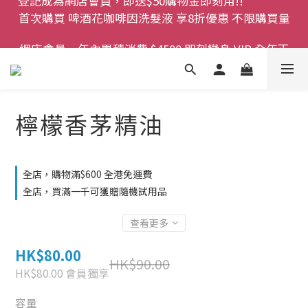
登記成為網店會員，即送$50購物金即刻用!!                 
網店會員一年內累積消費 $4500 即刻變身 VIP 全年正
首次購買 啤酒花咖啡因洗髮液 享8折優惠 不限購買量
價貨 85 折，幫朋友買大家一齊抵 !!
今期優惠!! 濕疹救星 濕疹專用噴霧 買一枝送一件 50克
裝 濕疹舒敏膏   幼兒適用
檸檬香茅精油
登記成為網店會員，即送$50購物金即刻用!!                 
首次購買 啤酒花咖啡因洗髮液 享8折優惠 不限購買量
全店，購物滿$600 全港免運費
全店，買滿一千可獲贈隨機試用品
查看更多
HK$80.00
HK$90.00
HK$80.00
會員獨享
容量