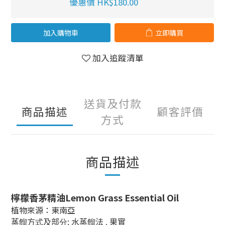
優惠價 HK$180.00
加入購物車
立即購買
加入追蹤清單
送貨及付款
商品描述
顧客評價
方式
商品描述
檸檬香茅精油Lemon Grass Essential Oil
植物來源：東南亞
:
蒸
餾
方
式
及部
分
水蒸
餾
法 , 果實