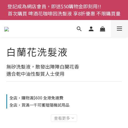
登記成為網店會員，即送$50購物金即刻用!!                 
登記成為網店會員，即送$50購物金即刻用!!                 
首次購買 啤酒花咖啡因洗髮液 享8折優惠 不限購買量
首次購買 啤酒花咖啡因洗髮液 享8折優惠 不限購買量
網店會員一年內累積消費 $4500 即刻變身 VIP 全年正
價貨 85 折，幫朋友買大家一齊抵 !!
今期優惠!! 濕疹救星 濕疹專用噴霧 買一枝送一件 50克
白蘭花洗髮液
裝 濕疹舒敏膏   幼兒適用
登記成為網店會員，即送$50購物金即刻用!!                 
無矽洗髮液，散發出陣陣白蘭花香
首次購買 啤酒花咖啡因洗髮液 享8折優惠 不限購買量
適合乾中油性髮質人士使用
全店，購物滿$600 全港免運費
全店，買滿一千可獲贈隨機試用品
查看更多