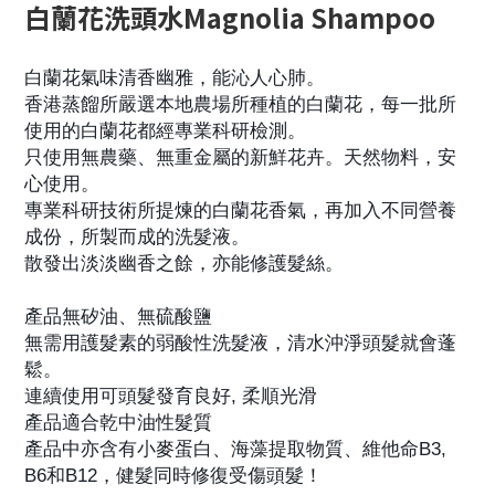
白蘭花
洗頭水
Magnolia Shampoo
白蘭花氣味清香幽雅，能沁人心肺。
香港蒸餾所嚴選本地農場所種植的白蘭花，每一批所
使用的白蘭花都經專業科研檢測。
只使用無農藥、無重金屬的新鮮花卉。天然物料，安
心使用。
專業科研技術所提煉的白蘭花香氣，再加入不同營養
成份，所製而成的洗髮液。
散發出淡淡
幽香之餘，亦能修護髮絲。
產品無矽油、無硫酸鹽
無需用護髮素的弱酸性洗髮液，清水沖淨頭髮就會蓬
鬆。
連續使用可頭髮發育良好, 柔順光滑
產品適合乾中油性髮質
產品中亦含有小麥蛋白、海藻提取物質
、維他命B3,
B6和B12
，健髮同時修復受傷頭髮！