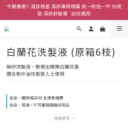
今期優惠!! 濕疹救星 濕疹專用噴霧 買一枝送一件 50克
登記成為網店會員，即送$50購物金即刻用!!                 
首次購買 啤酒花咖啡因洗髮液 享8折優惠 不限購買量
裝 濕疹舒敏膏   幼兒適用
登記成為網店會員，即送$50購物金即刻用!!                 
首次購買 啤酒花咖啡因洗髮液 享8折優惠 不限購買量
白蘭花洗髮液 (原箱6枝)
無矽洗髮液，散發出陣陣白蘭花香
適合乾中油性髮質人士使用
全店，購物滿$600 全港免運費
全店，買滿一千可獲贈隨機試用品
查看更多