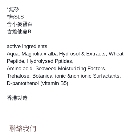
*無矽
*無SLS
含小麥蛋白
含維他命B
active ingredients
Aqua, Magnolia x alba Hydrosol & Extracts, Wheat
Peptide, Hydrolysed Pptides,
Amino acid, Seaweed Moisturizing Factors,
Trehalose, Botanical ionic &non ionic Surfactants,
D-pantothenol (vitamin B5)
香港製造
聯絡我們