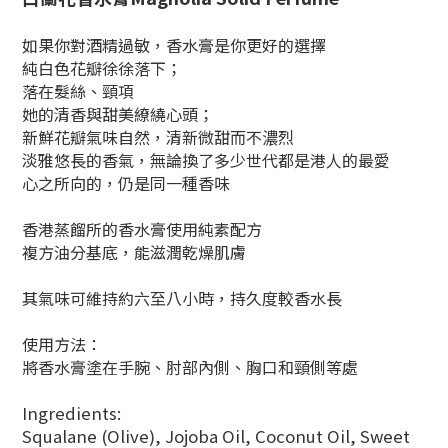
如果你對酒精過敏，香水膏是你更好的選擇
純白色花瓣徐徐落下；
落在髮絲、頸項
她的清香與甜美繚繞心頭；
新鮮花瓣氣味自然，清新微甜而不濃烈
淡雅悠長的香氣，無論換了多少世代都是港人的最愛
心之所向的，仍是同一種香味
香港蒸餾所的香水膏使用純素配方
複方油分基底，能滋潤乾燥肌膚
其氣味可維持約六至八小時，持久度較香水長
使用方法：
將香水膏塗在手腕、肘部內側、胸口和頸側等處
Ingredients:
Squalane (Olive), Jojoba Oil, Coconut Oil, Sweet