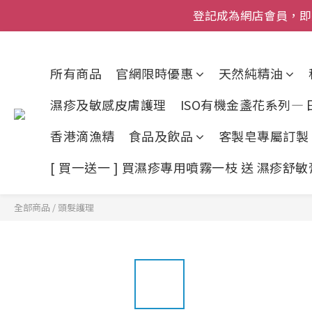
登記成為網店會員，即送$50
登記成為網店會員，即送$50
網店會員一年內
今期優惠!
所有商品
官網限時優惠
天然純精油
登記成為網店會員，即送$50
濕疹及敏感皮膚護理
ISO有機金盞花系列—
香港滴漁精
食品及飲品
客製皂專屬訂製
[ 買一送一 ] 買濕疹專用噴霧一枝 送 濕疹舒
全部商品
/
頭髮護理