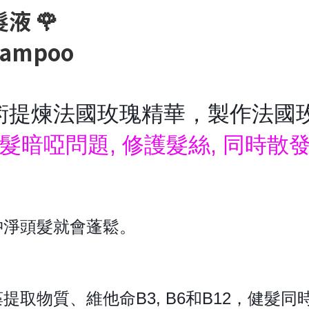
液 🌹
Shampoo
術提煉法國玫瑰精華，製作法國
髮暗啞問題, 修護髮絲, 同時散
沖淨頭髮就會蓬鬆。
藻提取物質
、維他命B3, B6和B12
，健髮同