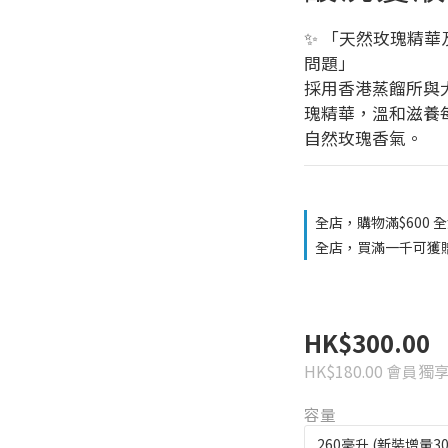
✨ 「天然玫瑰精
問題」
採用香港蒸餾所與
瑰精華，溫和滋養
自然玫瑰香氣。
全店，購物滿$600 
全店，買滿一千可獲
HK$300.00
HK$180.00
會員獨
容量