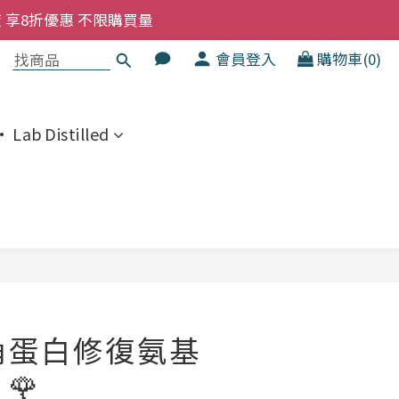
洗髮液 享8折優惠 不限購買量
洗髮液 享8折優惠 不限購買量
大家一齊抵 !!
會員登入
購物車(0)
  幼兒適用
洗髮液 享8折優惠 不限購買量
 Lab Distilled
立即購買
瑰角蛋白修復氨基
🌹