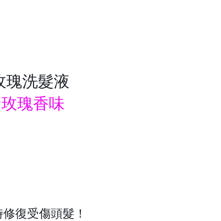
玫瑰洗髮液
發玫瑰香味
時修復受傷頭髮！