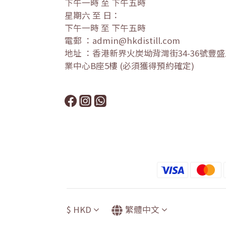
下午一時 至 下午五時
星期六 至 日：
下午一時 至 下午五時
電郵 ：admin@hkdistill.com
地址 ：香港新界火炭坳背灣街34-36號豐
業中心B座5樓 (必須獲得預約確定)
$
HKD
繁體中文