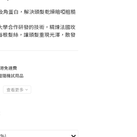
華及角蛋白，解決頭髮乾燥暗啞粗糙
大學合作研發的技術，精煉法國玫
每根髮絲，讓頭髮重現光澤，散發
全港免運費
贈隨機試用品
查看更多
享