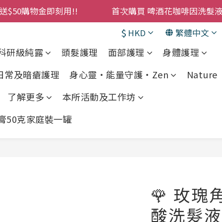
購物金即刻用!!                 首次購買 啤酒花咖啡因
購物金即刻用!!                 首次購買 啤酒花咖啡因
累積消費 $4500 即刻變身 VIP 全年正價貨 85 折，幫朋友買
$
HKD
繁體中文
! 濕疹救星 濕疹專用噴霧 買一枝送一件 50克裝 濕疹舒敏膏 
科研級純露
頭髮護理
面部護理
身體護理
購物金即刻用!!                 首次購買 啤酒花咖啡因
 日常及暗瘡護理
身心靈・能量守護・Zen
Nature •
了解更多
本所活動及工作坊
敏膏50克家庭裝一罐
🌹 玫
酸洗髮液 