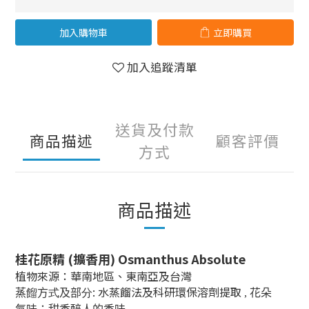
加入購物車
立即購買
加入追蹤清單
送貨及付款
商品描述
顧客評價
方式
商品描述
桂花
原精
(擴香用) Osmanthus Absolute
植物來源：
華南地區、東南亞及台灣
: 水蒸餾法及科研環保溶劑提取
蒸
餾
方
式
及部
分
, 花朵