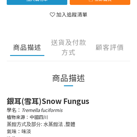
加入追蹤清單
送貨及付款
商品描述
顧客評價
方式
商品描述
銀耳(雪耳)Snow Fungus
學名：
Tremella fuciformis
植物來源：中國四川
:
蒸
餾
方
式
及部
分
水蒸
餾
法 ,整體
氣味：味淡