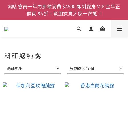
登記成為網店會員，即送$50購物金即刻用!!                 
網店會員一年內累積消費 $4500 即刻變身 VIP 全年正
首次購買 啤酒花咖啡因洗髮液 享8折優惠 不限購買量
價貨 85 折，幫朋友買大家一齊抵 !!
今期優惠!! 濕疹救星 濕疹專用噴霧 買一枝送一件 50克
裝 濕疹舒敏膏   幼兒適用
登記成為網店會員，即送$50購物金即刻用!!                 
首次購買 啤酒花咖啡因洗髮液 享8折優惠 不限購買量
科研級純露
商品排序
每頁顯示 48 個