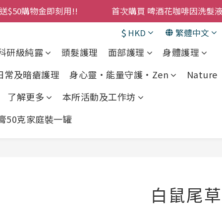
購物金即刻用!!                 首次購買 啤酒花咖啡因
累積消費 $4500 即刻變身 VIP 全年正價貨 85 折，幫朋友買
$
HKD
繁體中文
! 濕疹救星 濕疹專用噴霧 買一枝送一件 50克裝 濕疹舒敏膏 
科研級純露
頭髮護理
面部護理
身體護理
購物金即刻用!!                 首次購買 啤酒花咖啡因
 日常及暗瘡護理
身心靈・能量守護・Zen
Nature •
了解更多
本所活動及工作坊
敏膏50克家庭裝一罐
白鼠尾草