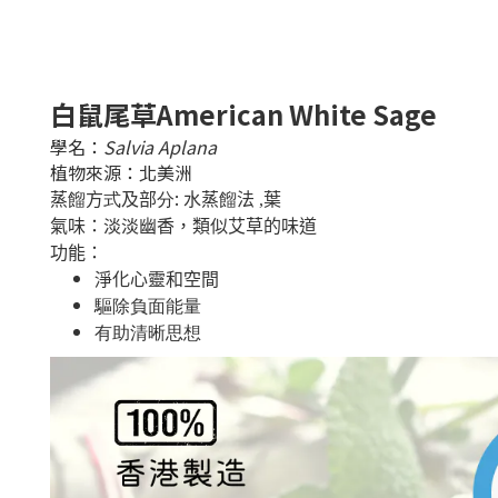
白鼠尾草American White Sage
學名：
Salvia Aplana
植物來源：北美洲
:
蒸
餾
方
式
及部
分
水蒸
餾
法 ,葉
氣味：淡淡幽香，類似艾草的味道
功能：
淨化心靈和空間
驅除負面能量
有助清晰思想