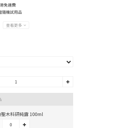
全港免運費
贈隨機試用品
查看更多
品
聖木科研純露 100ml