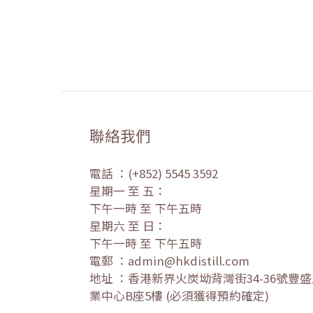
聯絡我們
電話 ：(+852) 5545 3592
星期一 至 五：
下午一時 至 下午五時
星期六 至 日：
下午一時 至 下午五時
電郵 ：admin@hkdistill.com
地址 ：香港新界火炭坳背灣街34-36號豐
業中心B座5樓 (必須獲得預約確定)