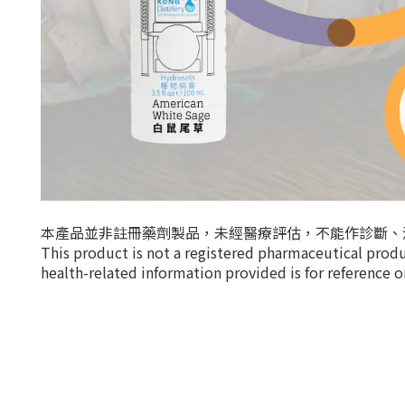
本產品並非註冊藥劑製品，未經醫療評估，不能作診斷、
This product is not a registered pharmaceutical produc
health-related information provided is for reference o