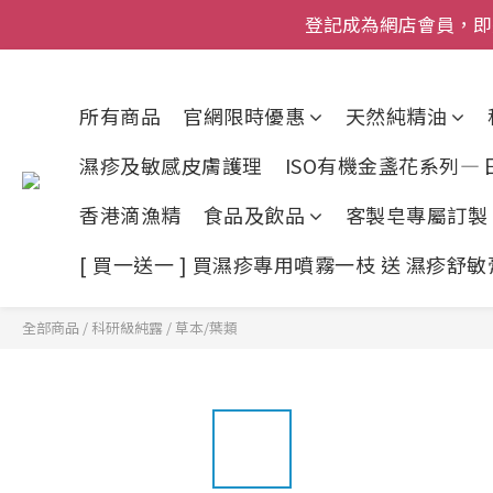
登記成為網店會員，即送$50
網店會員一年內
今期優惠!
所有商品
官網限時優惠
天然純精油
登記成為網店會員，即送$50
濕疹及敏感皮膚護理
ISO有機金盞花系列—
香港滴漁精
食品及飲品
客製皂專屬訂製
[ 買一送一 ] 買濕疹專用噴霧一枝 送 濕疹舒
全部商品
/
科研級純露
/
草本/葉類