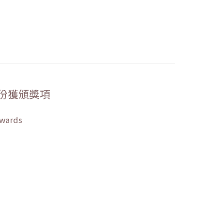
份獲頒獎項