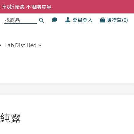
洗髮液 享8折優惠 不限購買量
大家一齊抵 !!
會員登入
購物車(0)
  幼兒適用
洗髮液 享8折優惠 不限購買量
 Lab Distilled
立即購買
純露