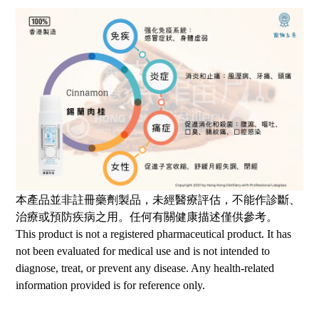
本產品並非註冊藥劑製品，未經醫療評估，不能作診斷、
治療或預防疾病之用。任何有關健康描述僅供參考。
This product is not a registered pharmaceutical product. It has
not been evaluated for medical use and is not intended to
diagnose, treat, or prevent any disease. Any health-related
information provided is for reference only.