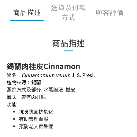
送貨及付款
商品描述
顧客評價
方式
商品描述
錫蘭肉桂皮Cinnamon
學名：
Cinnamomum
verum
J. S. Presl.
植物來源：錫蘭
:
蒸
餾
方
式
及部
分
水蒸
餾
法 ,樹皮
氣味：帶有肉桂味
功能：
抗炎抗菌抗氧化
有助管理血壓
預防老人痴呆症