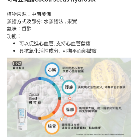
植物來源：中南美洲
:
蒸
餾
方
式
及部
分
水蒸
餾
法 , 果實
氣味：香醇
功能：
可以促進心血管, 支持心血管健康
具抗氧化活性成分, 可撫平面部皺紋