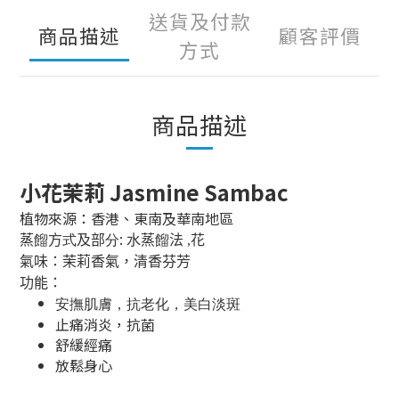
送貨及付款
商品描述
顧客評價
方式
商品描述
小花茉莉 Jasmine Sambac
植物來源：香港、東南及華南地區
:
蒸
餾
方
式
及部
分
水蒸
餾
法 ,花
氣味：茉莉香氣，清香芬芳
功能：
安撫肌膚，抗老化，美白淡斑
止痛消炎，抗菌
舒緩經痛
放鬆身心