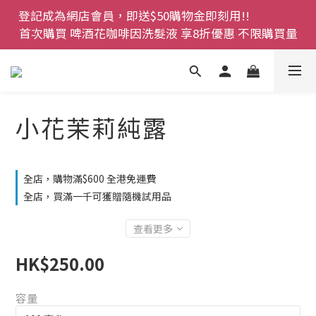
登記成為網店會員，即送$50購物金即刻用!!                 
登記成為網店會員，即送$50購物金即刻用!!                 
首次購買 啤酒花咖啡因洗髮液 享8折優惠 不限購買量
首次購買 啤酒花咖啡因洗髮液 享8折優惠 不限購買量
網店會員一年內累積消費 $4500 即刻變身 VIP 全年正
價貨 85 折，幫朋友買大家一齊抵 !!
今期優惠!! 濕疹救星 濕疹專用噴霧 買一枝送一件 50克
小花茉莉純露
裝 濕疹舒敏膏   幼兒適用
登記成為網店會員，即送$50購物金即刻用!!                 
首次購買 啤酒花咖啡因洗髮液 享8折優惠 不限購買量
全店，購物滿$600 全港免運費
全店，買滿一千可獲贈隨機試用品
查看更多
HK$250.00
容量