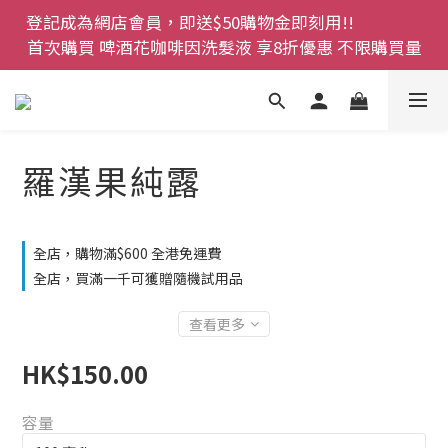
登記成為網店會員，即送$50購物金即刻用!!                 
登記成為網店會員，即送$50購物金即刻用!!                 
首次購買 啤酒花咖啡因洗髮液 享8折優惠 不限購買量
首次購買 啤酒花咖啡因洗髮液 享8折優惠 不限購買量
網店會員一年內累積消費 $4500 即刻變身 VIP 全年正
價貨 85 折，幫朋友買大家一齊抵 !!
今期優惠!! 濕疹救星 濕疹專用噴霧 買一枝送一件 50克
羅漢果純露
裝 濕疹舒敏膏   幼兒適用
登記成為網店會員，即送$50購物金即刻用!!                 
全店，購物滿$600 全港免運費
首次購買 啤酒花咖啡因洗髮液 享8折優惠 不限購買量
全店，買滿一千可獲贈隨機試用品
查看更多
HK$150.00
容量