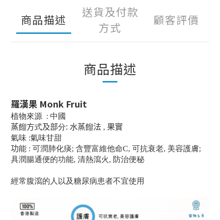
送貨及付款
商品描述
顧客評價
方式
商品描述
羅漢果 Monk Fruit
植物來源 : 中國
:
蒸
餾
方
式
及部
分
水蒸
餾
法 , 果實
氣味 :氣味甘甜
功
能 : 可潤肺化痰; 含豐富維他命C, 可抗衰老, 美容護膚;
具潤腸通便的功能, 清熱瀉火, 防治便秘
經常腹瀉的人以及糖尿病患者不宜使用