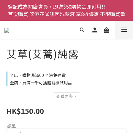
登記成為網店會員，即送$50購物金即刻用!!                 
登記成為網店會員，即送$50購物金即刻用!!                 
首次購買 啤酒花咖啡因洗髮液 享8折優惠 不限購買量
首次購買 啤酒花咖啡因洗髮液 享8折優惠 不限購買量
網店會員一年內累積消費 $4500 即刻變身 VIP 全年正
價貨 85 折，幫朋友買大家一齊抵 !!
今期優惠!! 濕疹救星 濕疹專用噴霧 買一枝送一件 50克
艾草(艾蒿)純露
裝 濕疹舒敏膏   幼兒適用
登記成為網店會員，即送$50購物金即刻用!!                 
全店，購物滿$600 全港免運費
首次購買 啤酒花咖啡因洗髮液 享8折優惠 不限購買量
全店，買滿一千可獲贈隨機試用品
查看更多
HK$150.00
容量