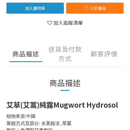
加入購物車
立即購買
加入追蹤清單
送貨及付款
商品描述
顧客評價
方式
商品描述
艾草(艾蒿)純露Mugwort Hydrosol
植物來源:中國
:
蒸
餾
方
式
及部
分
水蒸
餾
法 ,草葉