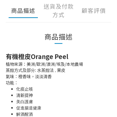
送貨及付款
商品描述
顧客評價
方式
商品描述
有機橙皮Orange Peel
植物來源：美洲/歐洲/澳洲/埃及/本地農場
:
蒸
餾
方
式
及部
分
水蒸
餾
法 , 果皮
氣味：橙香味，淡淡清香
功能：
化痰止咳
清新提神
美白護膚
促進腸道健康
解酒醒酒