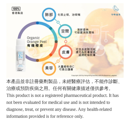
本產品並非註冊藥劑製品，未經醫療評估，不能作診斷、
治療或預防疾病之用。任何有關健康描述僅供參考。
This product is not a registered pharmaceutical product. It has
not been evaluated for medical use and is not intended to
diagnose, treat, or prevent any disease. Any health-related
information provided is for reference only.