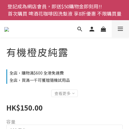
登記成為網店會員，即送$50購物金即刻用!!                 
登記成為網店會員，即送$50購物金即刻用!!                 
首次購買 啤酒花咖啡因洗髮液 享8折優惠 不限購買量
首次購買 啤酒花咖啡因洗髮液 享8折優惠 不限購買量
網店會員一年內累積消費 $4500 即刻變身 VIP 全年正
價貨 85 折，幫朋友買大家一齊抵 !!
今期優惠!! 濕疹救星 濕疹專用噴霧 買一枝送一件 50克
有機橙皮純露
裝 濕疹舒敏膏   幼兒適用
登記成為網店會員，即送$50購物金即刻用!!                 
全店，購物滿$600 全港免運費
首次購買 啤酒花咖啡因洗髮液 享8折優惠 不限購買量
全店，買滿一千可獲贈隨機試用品
查看更多
HK$150.00
容量