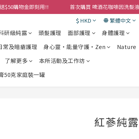
購物金即刻用!!                 首次購買 啤酒花咖啡因
累積消費 $4500 即刻變身 VIP 全年正價貨 85 折，幫朋友買
$
HKD
繁體中文
! 濕疹救星 濕疹專用噴霧 買一枝送一件 50克裝 濕疹舒敏膏 
科研級純露
頭髮護理
面部護理
身體護理
購物金即刻用!!                 首次購買 啤酒花咖啡因
 日常及暗瘡護理
身心靈・能量守護・Zen
Nature •
了解更多
本所活動及工作坊
敏膏50克家庭裝一罐
紅蔘純露