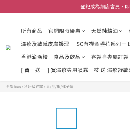
登記成為網店會員，即送$50
網店會員一年內
今期優惠!
所有商品
官網限時優惠
天然純精油
登記成為網店會員，即送$50
濕疹及敏感皮膚護理
ISO有機金盞花系列—
香港滴漁精
食品及飲品
客製皂專屬訂製
[ 買一送一 ] 買濕疹專用噴霧一枝 送 濕疹舒
全部商品
/
科研級純露
/
果/莖/根/種子類