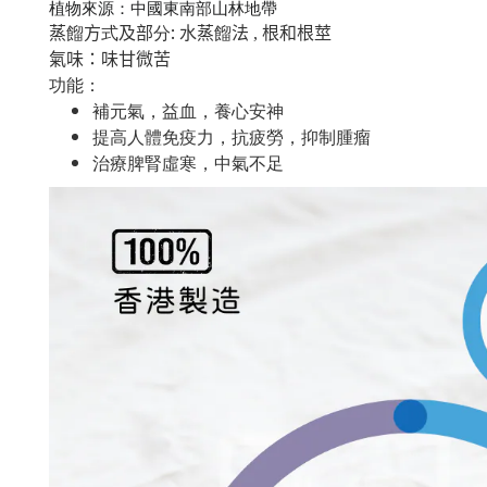
植物來源：中國東南部山林地帶
:
蒸
餾
方
式
及部
分
水蒸
餾
法 , 根和根莖
氣味：味甘微苦
功能：
補元氣，益血，養心安神
提高人體免疫力，抗疲勞，抑制腫瘤
治療脾腎虛寒，中氣不足