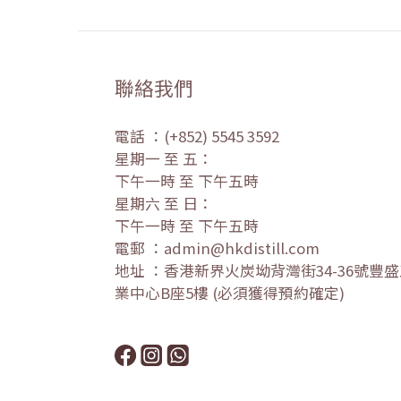
聯絡我們
電話 ：(+852) 5545 3592
星期一 至 五：
下午一時 至 下午五時
星期六 至 日：
下午一時 至 下午五時
電郵 ：admin@hkdistill.com
地址 ：香港新界火炭坳背灣街34-36號豐
業中心B座5樓 (必須獲得預約確定)