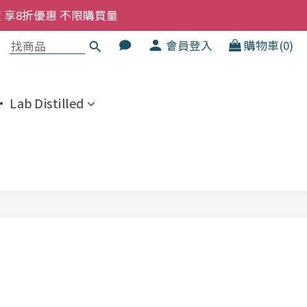
洗髮液 享8折優惠 不限購買量
大家一齊抵 !!
會員登入
購物車(0)
  幼兒適用
洗髮液 享8折優惠 不限購買量
 Lab Distilled
立即購買