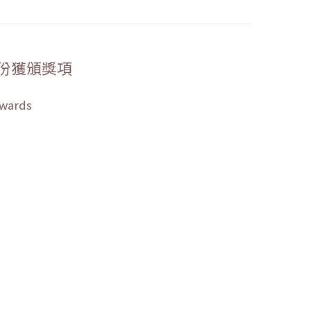
份獲頒獎項