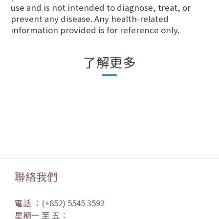
use and is not intended to diagnose, treat, or
prevent any disease. Any health-related
information provided is for reference only.
了解更多
聯絡我們
電話 ：(+852) 5545 3592
星期一 至 五：