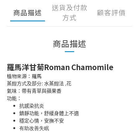
送貨及付款
商品描述
顧客評價
方式
商品描述
羅馬洋甘菊Roman Chamomile
植物來源：羅馬
:
蒸
餾
方
式
及部
分
水蒸
餾
法 ,花
氣味：帶有青草與蘋果香
功能：
抗感染抗炎
鎮靜功能，舒緩身體上不適
穩定心情，安撫不安
有助改善失眠