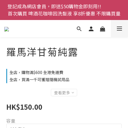
登記成為網店會員，即送$50購物金即刻用!!                 
登記成為網店會員，即送$50購物金即刻用!!                 
首次購買 啤酒花咖啡因洗髮液 享8折優惠 不限購買量
首次購買 啤酒花咖啡因洗髮液 享8折優惠 不限購買量
網店會員一年內累積消費 $4500 即刻變身 VIP 全年正
價貨 85 折，幫朋友買大家一齊抵 !!
今期優惠!! 濕疹救星 濕疹專用噴霧 買一枝送一件 50克
羅馬洋甘菊純露
裝 濕疹舒敏膏   幼兒適用
登記成為網店會員，即送$50購物金即刻用!!                 
全店，購物滿$600 全港免運費
首次購買 啤酒花咖啡因洗髮液 享8折優惠 不限購買量
全店，買滿一千可獲贈隨機試用品
查看更多
HK$150.00
容量