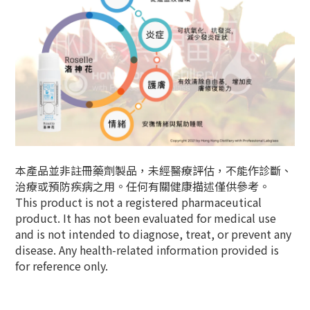
本產品並非註冊藥劑製品，未經醫療評估，不能作診斷、
治療或預防疾病之用。任何有關健康描述僅供參考。
This product is not a registered pharmaceutical
product. It has not been evaluated for medical use
and is not intended to diagnose, treat, or prevent any
disease. Any health-related information provided is
for reference only.