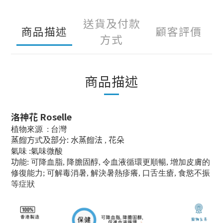
送貨及付款
商品描述
顧客評價
方式
商品描述
洛神花
Roselle
植物來源 : 台灣
:
蒸
餾
方
式
及部
分
水蒸
餾
法 , 花朵
氣味 :氣味微酸
功
能: 可降血脂, 降膽固醇, 令血液循環更順暢, 增加皮膚的
修復能力; 可解毒消暑, 解決暑熱疹癢, 口舌生瘡, 食慾不振
等症狀