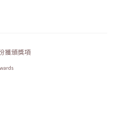
份獲頒獎項