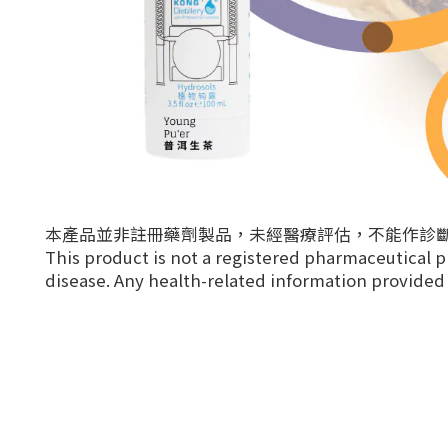
本產品並非註冊藥劑製品，未經醫療評估，不能作診
This product is not a registered pharmaceutical p
disease. Any health-related information provided i