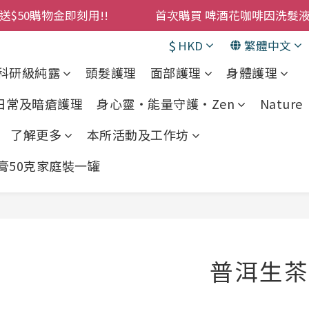
購物金即刻用!!                 首次購買 啤酒花咖啡因
購物金即刻用!!                 首次購買 啤酒花咖啡因
累積消費 $4500 即刻變身 VIP 全年正價貨 85 折，幫朋友買
$
HKD
繁體中文
科研級純露
頭髮護理
面部護理
身體護理
! 濕疹救星 濕疹專用噴霧 買一枝送一件 50克裝 濕疹舒敏膏 
 日常及暗瘡護理
身心靈・能量守護・Zen
Nature •
購物金即刻用!!                 首次購買 啤酒花咖啡因
了解更多
本所活動及工作坊
敏膏50克家庭裝一罐
普洱生茶