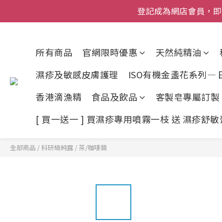
登記成為網店會員，即送$50
登記成為網店會員，即送$50
網店會員一年內
所有商品
官網限時優惠
天然純精油
今期優惠!
濕疹及敏感皮膚護理
ISO有機金盞花系列—
登記成為網店會員，即送$50
香港滴漁精
食品及飲品
客製皂專屬訂製
[ 買一送一 ] 買濕疹專用噴霧一枝 送 濕疹舒
全部商品
/
科研級純露
/
茶/咖啡類