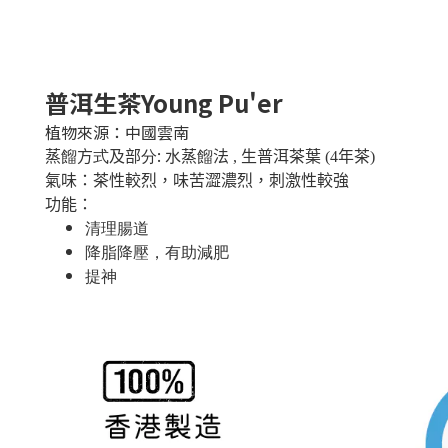
普洱生茶Young Pu'er
植物來源：中國雲南
:
蒸
餾
方
式
及部
分
水蒸
餾
法 , 生普洱茶葉 (4年茶)
氣味：茶性較烈，味苦澀濃烈，刺激性較強
功能：
清理腸道
降脂降壓，有助減肥
提神