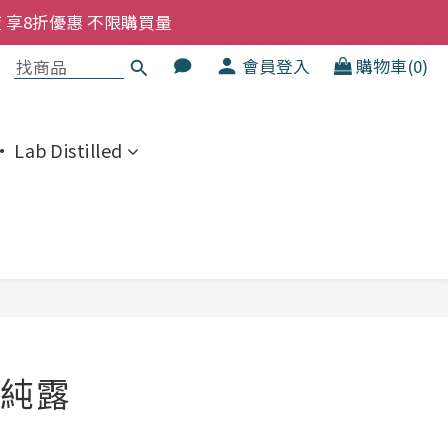
洗髮液 享8折優惠 不限購買量
洗髮液 享8折優惠 不限購買量
大家一齊抵 !!
會員登入
購物車(0)
  幼兒適用
 Lab Distilled
洗髮液 享8折優惠 不限購買量
立即購買
純露