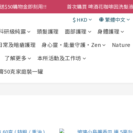
購物金即刻用!!                 首次購買 啤酒花咖啡因
購物金即刻用!!                 首次購買 啤酒花咖啡因
$
HKD
繁體中文
累積消費 $4500 即刻變身 VIP 全年正價貨 85 折，幫朋友買
科研級純露
頭髮護理
面部護理
身體護理
! 濕疹救星 濕疹專用噴霧 買一枝送一件 50克裝 濕疹舒敏膏 
 日常及暗瘡護理
身心靈・能量守護・Zen
Nature •
購物金即刻用!!                 首次購買 啤酒花咖啡因
了解更多
本所活動及工作坊
敏膏50克家庭裝一罐