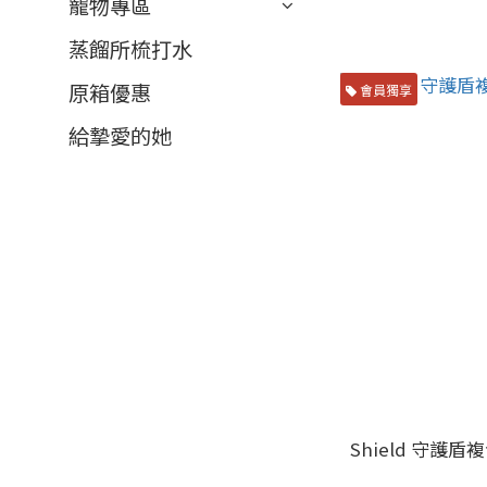
寵物專區
蒸餾所梳打水
原箱優惠
會員獨享
給摯愛的她
Shield 守護