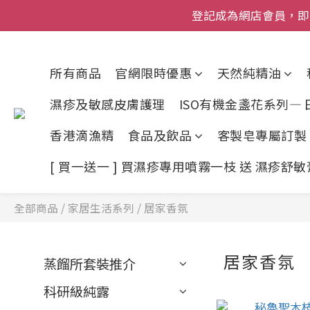
登記成為網店會員，即送$50
登記成為網店會員，即送$50
網店會員一年內
所有商品
官網限時優惠
天然純精油
今期優惠!
濕疹及敏感皮膚護理
ISO有機金盞花系列—
登記成為網店會員，即送$50
香港滴漁精
食品及飲品
客製皂專屬訂製
[ 買一送一 ] 買濕疹專用噴霧一枝 送 濕疹舒
全部商品
/
家居生活系列
/
居家香氛
居家香氛
蒸餾所套裝推介
科研級純露