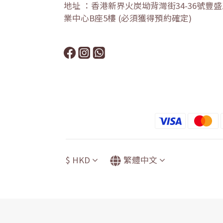
地址 ：香港新界火炭坳背灣街34-36號豐
業中心B座5樓 (必須獲得預約確定)
$
HKD
繁體中文