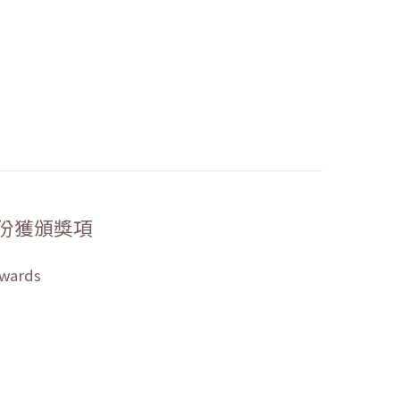
份獲頒獎項