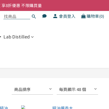
洗髮液 享8折優惠 不限購買量
洗髮液 享8折優惠 不限購買量
會員登入
購物車(0)
大家一齊抵 !!
  幼兒適用
 Lab Distilled
洗髮液 享8折優惠 不限購買量
商品排序
每頁顯示 48 個