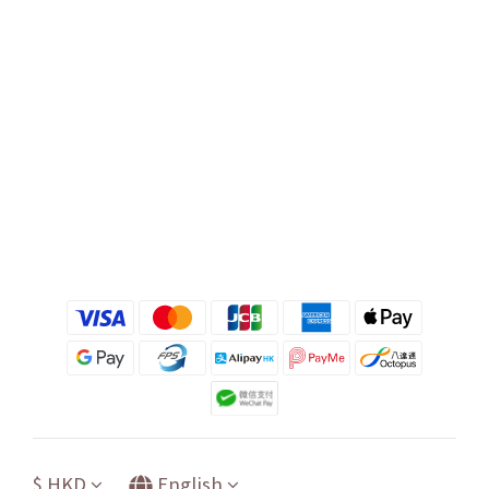
$
HKD
English